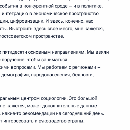
и Александром Бречаловым
3
события в конкурентной среде – и в политике,
 интеграцию в экономическое пространство
асть, Ново-Огарёво
ции, цифровизации. И здесь, конечно, нас
аты. Выстроить здесь своё место, мне кажется,
постсоветском пространстве.
ва
по пятидесяти основным направлениям. Мы взяли
:
3
е поручение, чтобы заниматься
асть, Ново-Огарёво
кими вопросами. Мы работаем с регионами –
а демографии, народонаселения, бедности,
ом Турции Реджепом Тайипом
ральным центром социологии. Это большой
 мне кажется, может дополнительные данные
в какие-то рекомендации на сегодняшний день.
ут интересовать и руководство страны.