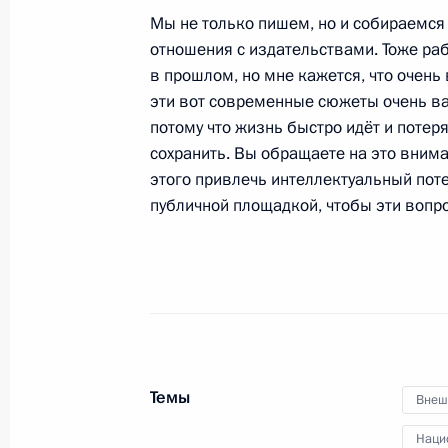
12 января 2021 года, вторник
Мы не только пишем, но и собираемся
отношения с издательствами. Тоже раб
Встреча с Министром просвещения
в прошлом, но мне кажется, что очень
12 января 2021 года, 13:30
Москва, Кремль
эти вот современные сюжеты очень ва
потому что жизнь быстро идёт и потеря
сохранить. Вы обращаете на это внима
Поздравление по случаю Дня рабо
этого привлечь интеллектуальный поте
публичной площадкой, чтобы эти вопро
12 января 2021 года, 09:00
11 января 2021 года, понедельник
Встреча с Премьер-министром Ар
11 января 2021 года, 19:30
Москва, Кремль
Темы
Внеш
Наци