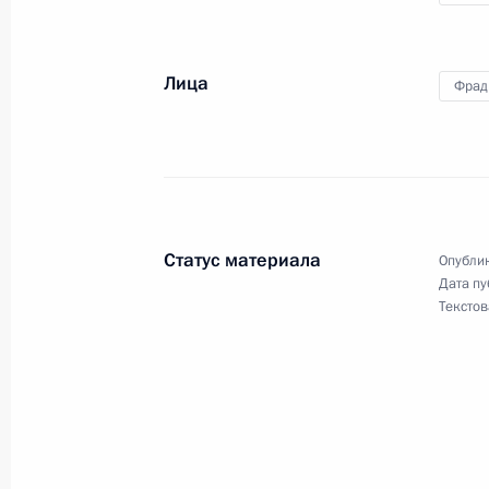
Встреча с Президентом Азербайдж
11 января 2021 года, 18:20
Москва, Кремль
Лица
Фрад
Заявления для прессы по итогам п
Азербайджана Ильхамом Алиевым 
Армении Николом Пашиняном
Статус материала
Опублик
11 января 2021 года, 17:50
Москва, Кремль
Дата пу
Текстов
Встреча с Ильхамом Алиевым и Н
11 января 2021 года, 17:40
Москва, Кремль