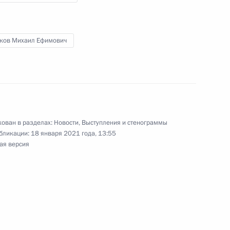
ана Ильхамом Алиевым
2
ков Михаил Ефимович
ереговоров с Президентом
5
8м
и Премьер-министром
ован в разделах:
Новости
,
Выступления и стенограммы
бликации:
18 января 2021 года, 13:55
ая версия
иколом Пашиняном
3
6м