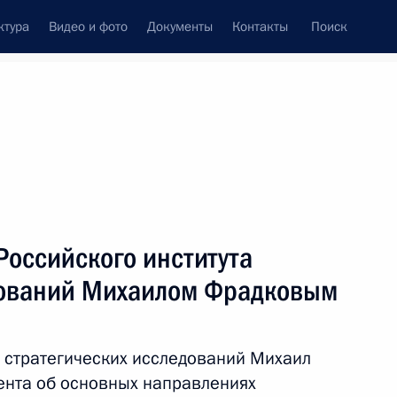
ктура
Видео и фото
Документы
Контакты
Поиск
венный Совет
Совет Безопасности
Комиссии и советы
леграммы
Сведения о Президенте
январь, 2021
ть следующие материалы
Российского института
дований Михаилом Фрадковым
росам
2
а стратегических исследований Михаил
асть, Ново-Огарёво
нта об основных направлениях