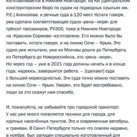
изготавливается в Нижнем Новгороде, на КБ [Центральном
конструкторском бюро по судам на подводных крыльях им.
Р.Е.] Алексеева, и речные суда в 120 мест. Кстати говоря,
уже сделано соответствующее судно «река–море» для
трёхсот пассажиров, PV300, тоже в Нижнем Новгороде
на «Красном Сормове» изготовлено. Его можно было бы
поставить, кстати говоря, и на линию Сочи – Крым. Это
судно уже испытано, уже из Москвы дошло до Петербурга,
из Петербурга до Новороссийска, это «река–море».
Но через год – уже в 2021 году должны начать и в конце
года, надеюсь, завершится работа, – [сделают] суда
с большей мореходностью. Эти суда точно можно поставить
на линию Сочи – Крым. Уверен, это будет востребовано,
люди за это скажут нам спасибо.
И, пожалуйста, не забывайте про городской транспорт.
У нас уже много появляется техники для города, для
крупных населённых пунктов. Это и современные автобусы,
и трамваи. В Санкт-Петербурге только что совсем недавно,
в ноябре, был запущен специально изготовленный для