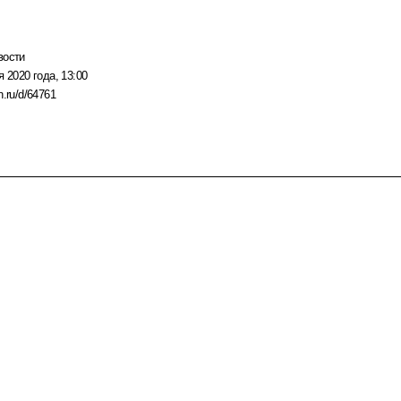
вости
я 2020 года, 13:00
n.ru/d/64761