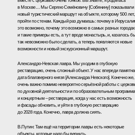
вместе с церковью очень тонкое. Вы знаете, я родилась
в Москве… Мы Сергею Семёновичу [Собянину] показывали
новый туристический маршрут на объекте, которому 500 лет,
пройти по стенам. Каждый раз думаешь: почему в Иерусали
это возможно, почему это возможно в самых разных городах
и такие примеры есть, а тут вроде монастырь, и, казалось бы
так невозможно было сделать, а теперь появляются новые
возможности и новый экскурсионный маршрут.
Александро-Невская лавра. Мы уходим в глубокую
реставрацию, очень сложный объект. У нас впереди памятн
дата благоверного князя [Александра Невского]. Конечно же,
очень важно помимо невероятно серьёзной работы с церко
по духовной деятельности и по образовательным программ
и концертным – реставрация, когда у нас есть возможность
и фасады обновить, и уйти в глубокую реставрацию
до 2028 года. Конечно, лавра должна сиять.
В.Путин:
Там ещё на территории лавры есть некоторые
объекты, которые надо бы вернуть.