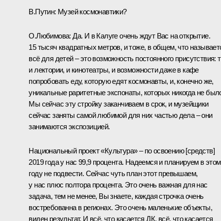
В.Путин:
Музей космонавтики?
О.Любимова:
Да. И в Калуге очень ждут Вас на открытие.
15 тысяч квадратных метров, и тоже, в общем, что называет
всё для детей – это возможность постоянного присутствия: 
и лектории, и кинотеатры, и возможности даже в кафе
попробовать еду, которую едят космонавты, и, конечно же,
уникальные раритетные экспонаты, которых никогда не был
Мы сейчас эту стройку заканчиваем в срок, и музейщики
сейчас заняты самой любимой для них частью дела – они
занимаются экспозицией.
Национальный проект «Культура» – по освоению [средств]
2019 года у нас 99,9 процента. Надеемся и планируем в этом
году не подвести. Сейчас чуть план этот превышаем,
у нас плюс полтора процента. Это очень важная для нас
задача, тем не менее, Вы знаете, каждая строчка очень
востребованна в регионах. Это очень маленькие объекты,
виден результат. И всё, что касается ДК, всё, что касается