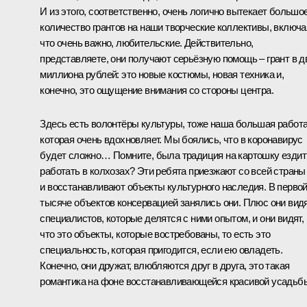
И из этого, соответственно, очень логично вытекает большо
количество грантов на наши творческие коллективы, включа
что очень важно, любительские. Действительно,
представляете, они получают серьёзную помощь – грант в д
миллиона рублей: это новые костюмы, новая техника и,
конечно, это ощущение внимания со стороны центра.
Здесь есть волонтёры культуры, тоже наша большая работа
которая очень вдохновляет. Мы боялись, что в коронавирус
будет сложно… Помните, была традиция на картошку ездит
работать в колхозах? Эти ребята приезжают со всей страны
и восстанавливают объекты культурного наследия. В перво
тысяче объектов консервацией занялись они. Плюс они вид
специалистов, которые делятся с ними опытом, и они видят,
что это объекты, которые востребованы, то есть это
специальность, которая пригодится, если ею овладеть.
Конечно, они дружат, влюбляются друг в друга, это такая
романтика на фоне восстанавливающейся красивой усадьб