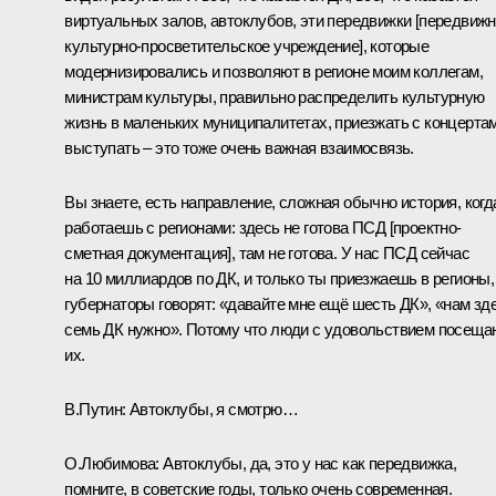
виртуальных залов, автоклубов, эти передвижки [передвиж
культурно-просветительское учреждение], которые
модернизировались и позволяют в регионе моим коллегам,
министрам культуры, правильно распределить культурную
жизнь в маленьких муниципалитетах, приезжать с концертам
выступать – это тоже очень важная взаимосвязь.
Вы знаете, есть направление, сложная обычно история, когд
работаешь с регионами: здесь не готова ПСД [проектно-
сметная документация], там не готова. У нас ПСД сейчас
на 10 миллиардов по ДК, и только ты приезжаешь в регионы,
губернаторы говорят: «давайте мне ещё шесть ДК», «нам зд
семь ДК нужно». Потому что люди с удовольствием посеща
их.
В.Путин:
Автоклубы, я смотрю…
О.Любимова:
Автоклубы, да, это у нас как передвижка,
помните, в советские годы, только очень современная.