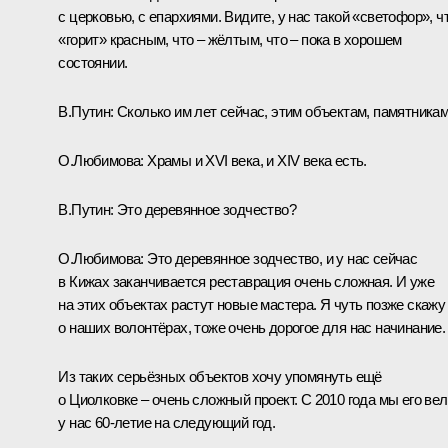
с церковью, с епархиями. Видите, у нас такой «светофор», ч
«горит» красным, что – жёлтым, что – пока в хорошем
состоянии.
В.Путин:
Сколько им лет сейчас, этим объектам, памятника
О.Любимова:
Храмы и XVI века, и XIV века есть.
В.Путин:
Это деревянное зодчество?
О.Любимова:
Это деревянное зодчество, и у нас сейчас
в Кижах заканчивается реставрация очень сложная. И уже
на этих объектах растут новые мастера. Я чуть позже скажу
о наших волонтёрах, тоже очень дорогое для нас начинание.
Из таких серьёзных объектов хочу упомянуть ещё
о Циолковке – очень сложный проект. С 2010 года мы его вел
у нас 60-летие на следующий год.