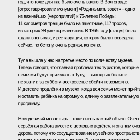
год, что тоже для нас было очень важно. В Волгограде
[отреставрировали монумент] «Родина-мать зовёт» – одно
из важнейших [мероприятий] к 75-летию Победы:
11 километров трещин было на памятнике, 117 тросов,
из которых 99 уже поржавевших. В 1965 году [статуя] была
сдана впопыхах, и реставрация, которая была проведена
сейчас, по бетону, очень редкая, конечно.
Тула вышла у нас на третье место по количеству музеев.
Теперь говорят, что главная проблема тех туристов, которые
семьями будут приезжать в Тулу, – выходных больше
не хватит: за субботу-воскресенье обойти невозможно.
И детские продлёнки в музеях, когда вся семья может прийт
и оставить ребёнка на огромную, длинную развлекательную
программу.
Новодевичий монастырь – тоже очень важный объект. Очен
серьёзная работа вместе с церковью ведётся, и она нам оче
дорога, потому что сосуществование музейного пространств