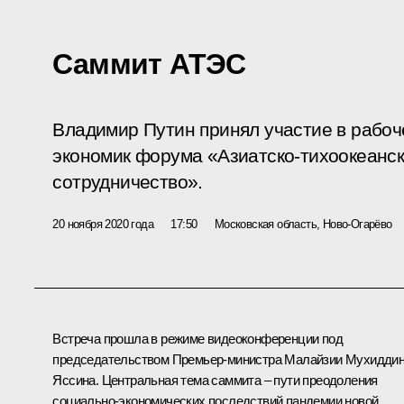
Саммит АТЭС
Владимир Путин принял участие в рабо
экономик форума «Азиатско-тихоокеанс
сотрудничество».
20 ноября 2020 года
17:50
Московская область, Ново-Огарёво
Встреча прошла в режиме видеоконференции под
председательством Премьер-министра Малайзии Мухидди
Яссина. Центральная тема саммита – пути преодоления
социально-экономических последствий пандемии новой