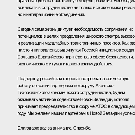
права народов на собственную модель развития. Необходи
вовлекать в сотрудничество не только все экономики регион
но и интеграционные объединения.
Сегодня сама жизнь диктует необходимость сопряжения их
потенциалов в целях преодоления широкого спектра вызово
и реализации масштабных трансграничных проектов. Как ра
на это и направлена выдвинутая Россией инициатива созда
Большого Евразийского партнёрства в сфере безопасности,
экономического и гуманитарного взаимодействия.
Подчеркну, российская сторона настроена на совместную
работу со всеми партнёрами по форуму Азиатско-
Тихоокеанского экономического сотрудничества, будем
оказывать активное содействие Новой Зеландии, которая
принимает председательство в форуме АТЭС в следующем
году. Мы желаем нашим партнёрам в Новой Зеландии успех
Благодарю вас за внимание. Спасибо.