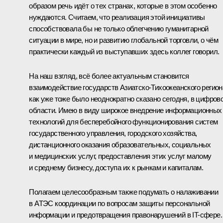
образом речь идёт о тех странах, которые в этом особенно
нуждаются. Считаем, что реализация этой инициативы
способствовала бы не только облегчению гуманитарной
ситуации в мире, но и развитию глобальной торговли, о чём
практически каждый из выступавших здесь коллег говорил.
На наш взгляд, всё более актуальным становится
взаимодействие государств Азиатско-Тихоокеанского регион
как уже тоже было неоднократно сказано сегодня, в цифров
области. Имею в виду широкое внедрение информационных
технологий для бесперебойного функционирования систем
государственного управления, городского хозяйства,
дистанционного оказания образовательных, социальных
и медицинских услуг, предоставления этих услуг малому
и среднему бизнесу, доступа их к рынкам и капиталам.
Полагаем целесообразным также подумать о налаживании
в АТЭС координации по вопросам защиты персональной
информации и предотвращения правонарушений в IT-сфере.