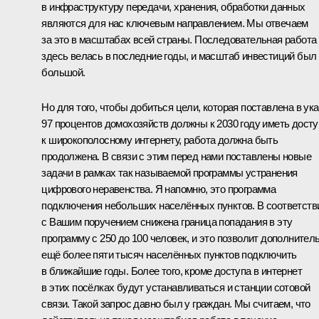
в инфраструктуру передачи, хранения, обработки данных
являются для нас ключевым направлением. Мы отвечаем
за это в масштабах всей страны. Последовательная работа
здесь велась в последние годы, и масштаб инвестиций был
большой.
Но для того, чтобы добиться цели, которая поставлена в ука
97 процентов домохозяйств должны к 2030 году иметь досту
к широкополосному интернету, работа должна быть
продолжена. В связи с этим перед нами поставлены новые
задачи в рамках так называемой программы устранения
цифрового неравенства. Я напомню, это программа
подключения небольших населённых пунктов. В соответств
с Вашим поручением снижена граница попадания в эту
программу с 250 до 100 человек, и это позволит дополнител
ещё более пяти тысяч населённых пунктов подключить
в ближайшие годы. Более того, кроме доступа в интернет
в этих посёлках будут устанавливаться и станции сотовой
связи. Такой запрос давно был у граждан. Мы считаем, что