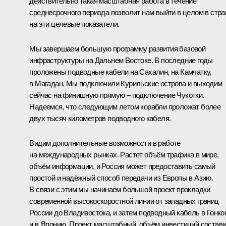
действительно такая масштабная работа в течение
среднесрочного периода позволит нам выйти в целом в стра
на эти целевые показатели.
Мы завершаем большую программу развития базовой
инфраструктуры на Дальнем Востоке. В последние годы
проложены подводные кабели на Сахалин, на Камчатку,
в Магадан. Мы подключили Курильские острова и выходим
сейчас на финишную прямую – подключение Чукотки.
Надеемся, что следующим летом корабли проложат более
двух тысяч километров подводного кабеля.
Видим дополнительные возможности в работе
на международных рынках. Растет объём трафика в мире,
объём информации, и Россия может предоставить самый
простой и надёжный способ передачи из Европы в Азию.
В связи с этим мы начинаем большой проект прокладки
современной высокоскоростной линии от западных границ
России до Владивостока, и затем подводный кабель в Гонко
и в Японию. Проект масштабный, объём инвестиций состави