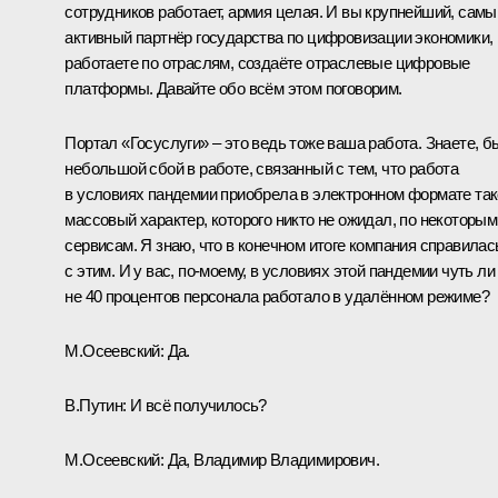
сотрудников работает, армия целая. И вы крупнейший, самы
активный партнёр государства по цифровизации экономики,
работаете по отраслям, создаёте отраслевые цифровые
платформы. Давайте обо всём этом поговорим.
Портал «Госуслуги» – это ведь тоже ваша работа. Знаете, б
небольшой сбой в работе, связанный с тем, что работа
в условиях пандемии приобрела в электронном формате та
массовый характер, которого никто не ожидал, по некоторым
сервисам. Я знаю, что в конечном итоге компания справилас
с этим. И у вас, по‑моему, в условиях этой пандемии чуть ли
не 40 процентов персонала работало в удалённом режиме?
М.Осеевский:
Да.
В.Путин:
И всё получилось?
М.Осеевский:
Да, Владимир Владимирович.