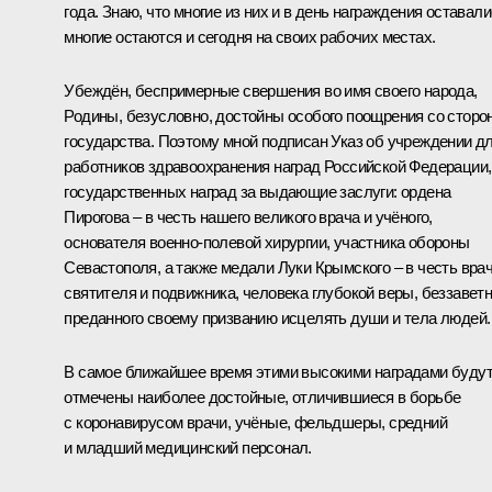
года. Знаю, что многие из них и в день награждения оставали
многие остаются и сегодня на своих рабочих местах.
Убеждён, беспримерные свершения во имя своего народа,
Родины, безусловно, достойны особого поощрения со сторо
государства. Поэтому мной подписан Указ об учреждении д
работников здравоохранения наград Российской Федерации,
государственных наград за выдающие заслуги: ордена
Пирогова – в честь нашего великого врача и учёного,
основателя военно-полевой хирургии, участника обороны
Севастополя, а также медали Луки Крымского – в честь врач
святителя и подвижника, человека глубокой веры, беззавет
преданного своему призванию исцелять души и тела людей.
В самое ближайшее время этими высокими наградами буду
отмечены наиболее достойные, отличившиеся в борьбе
с коронавирусом врачи, учёные, фельдшеры, средний
и младший медицинский персонал.