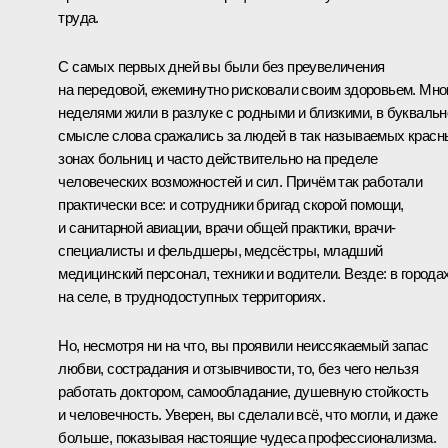
труда.
С самых первых дней вы были без преувеличения
на передовой, ежеминутно рисковали своим здоровьем. Мно
неделями жили в разлуке с родными и близкими, в букваль
смысле слова сражались за людей в так называемых красн
зонах больниц и часто действительно на пределе
человеческих возможностей и сил. Причём так работали
практически все: и сотрудники бригад скорой помощи,
и санитарной авиации, врачи общей практики, врачи-
специалисты и фельдшеры, медсёстры, младший
медицинский персонал, техники и водители. Везде: в городах
на селе, в труднодоступных территориях.
Но, несмотря ни на что, вы проявили неиссякаемый запас
любви, сострадания и отзывчивости, то, без чего нельзя
работать доктором, самообладание, душевную стойкость
и человечность. Уверен, вы сделали всё, что могли, и даже
больше, показывая настоящие чудеса профессионализма.