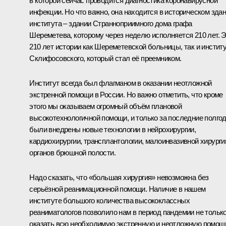
в которой сейчас проводится диагностика коронавирусной
инфекции. Но что важно, она находится в историческом зда
института – здании Странноприимного дома графа
Шереметева, которому через неделю исполняется 210 лет. 
210 лет истории как Шереметевской больницы, так и инстит
Склифосовского, который стал её преемником.
Институт всегда был флагманом в оказании неотложной
экстренной помощи в России. Но важно отметить, что кроме
этого мы оказываем огромный объём плановой
высокотехнологичной помощи, и только за последние полго
были внедрены новые технологии в нейрохирургии,
кардиохирургии, трансплантологии, малоинвазивной хирурги
органов брюшной полости.
Надо сказать, что «большая хирургия» невозможна без
серьёзной реанимационной помощи. Наличие в нашем
институте большого количества высококлассных
реаниматологов позволило нам в период пандемии не тольк
оказать всю необходимую экстренную и неотложную помощ