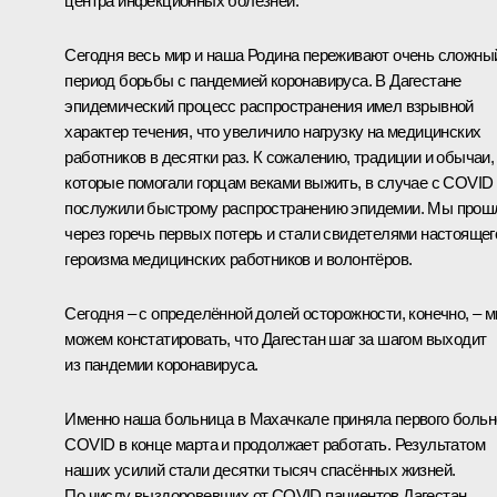
центра инфекционных болезней.
Сегодня весь мир и наша Родина переживают очень сложны
период борьбы с пандемией коронавируса. В Дагестане
эпидемический процесс распространения имел взрывной
характер течения, что увеличило нагрузку на медицинских
работников в десятки раз. К сожалению, традиции и обычаи,
которые помогали горцам веками выжить, в случае с COVID
послужили быстрому распространению эпидемии. Мы прош
через горечь первых потерь и стали свидетелями настоящег
героизма медицинских работников и волонтёров.
Сегодня – с определённой долей осторожности, конечно, – 
можем констатировать, что Дагестан шаг за шагом выходит
из пандемии коронавируса.
Именно наша больница в Махачкале приняла первого больн
COVID в конце марта и продолжает работать. Результатом
наших усилий стали десятки тысяч спасённых жизней.
По числу выздоровевших от COVID пациентов Дагестан