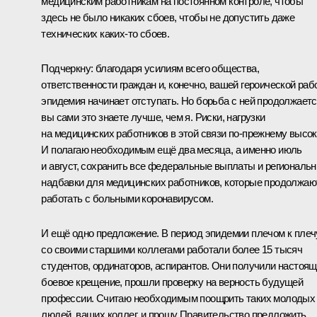
медицинским работникам на постоянном контроле, чтобы
здесь не было никаких сбоев, чтобы не допустить даже
технических каких-то сбоев.
Подчеркну: благодаря усилиям всего общества,
ответственности граждан и, конечно, вашей героической раб
эпидемия начинает отступать. Но борьба с ней продолжаетс
вы сами это знаете лучше, чем я. Риски, нагрузки
на медицинских работников в этой связи по-прежнему высок
И полагаю необходимым ещё два месяца, а именно июль
и август, сохранить все федеральные выплаты и региональ
надбавки для медицинских работников, которые продолжаю
работать с больными коронавирусом.
И ещё одно предложение. В период эпидемии плечом к плеч
со своими старшими коллегами работали более 15 тысяч
студентов, ординаторов, аспирантов. Они получили настоя
боевое крещение, прошли проверку на верность будущей
профессии. Считаю необходимым поощрить таких молодых
людей, ваших коллег, и прошу Правительство предложить