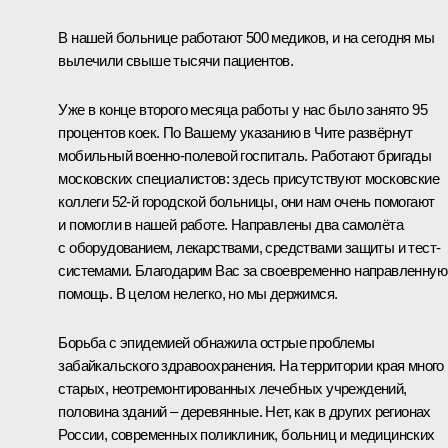
В нашей больнице работают 500 медиков, и на сегодня мы
вылечили свыше тысячи пациентов.
Уже в конце второго месяца работы у нас было занято 95
процентов коек. По Вашему указанию в Чите развёрнут
мобильный военно-полевой госпиталь. Работают бригады
московских специалистов: здесь присутствуют московские
коллеги 52-й городской больницы, они нам очень помогают
и помогли в нашей работе. Направлены два самолёта
с оборудованием, лекарствами, средствами защиты и тест-
системами. Благодарим Вас за своевременно направленную
помощь. В целом нелегко, но мы держимся.
Борьба с эпидемией обнажила острые проблемы
забайкальского здравоохранения. На территории края много
старых, неотремонтированных лечебных учреждений,
половина зданий – деревянные. Нет, как в других регионах
России, современных поликлиник, больниц и медицинских