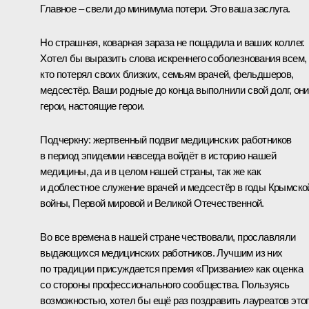
Главное – свели до минимума потери. Это ваша заслуга.
Но страшная, коварная зараза не пощадила и ваших коллег.
Хотел бы выразить слова искреннего соболезнования всем,
кто потерял своих близких, семьям врачей, фельдшеров,
медсестёр. Ваши родные до конца выполнили свой долг, они
герои, настоящие герои.
Подчеркну: жертвенный подвиг медицинских работников
в период эпидемии навсегда войдёт в историю нашей
медицины, да и в целом нашей страны, так же как
и доблестное служение врачей и медсестёр в годы Крымско
войны, Первой мировой и Великой Отечественной.
Во все времена в нашей стране чествовали, прославляли
выдающихся медицинских работников. Лучшим из них
по традиции присуждается премия «Призвание» как оценка
со стороны профессионального сообщества. Пользуясь
возможностью, хотел бы ещё раз поздравить лауреатов это