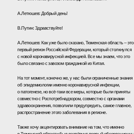
А.Летюшев:
Добрый день!
В.Путин:
Здравствуйте!
А.Летюшев:
Как уже было сказано, Тюменская область – это
первый регион Российской Федерации, который столкнулся
с новой коронавирусной инфекцией. Все мы знаем, что это
было связано с завозом гражданкой из Китая.
На тот момент, конечно же, у нас были ограниченные знания
об эпидемиологии именно коронавирусной инфекции,
о патогенезе, но всё-таки все меры, которые были приняты
совместно с Роспотребнадзором, совместно с органами
здравоохранения, позволили предупредить, самое главное,
распространение этого заболевания в регионе.
Также хочу акцентировать внимание на том, что именно
в Тюменской области был развёрнут первый обсервационн