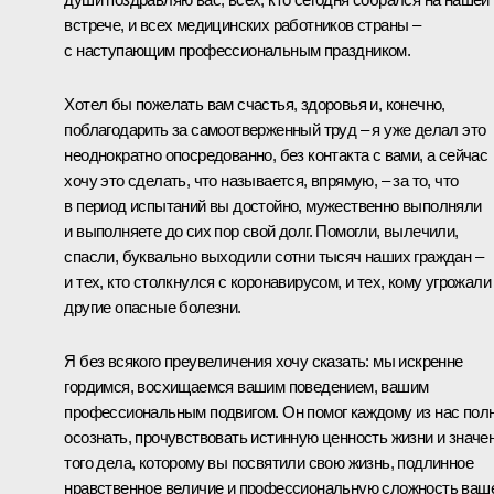
встрече, и всех медицинских работников страны –
с наступающим профессиональным праздником.
Хотел бы пожелать вам счастья, здоровья и, конечно,
поблагодарить за самоотверженный труд – я уже делал это
неоднократно опосредованно, без контакта с вами, а сейчас
хочу это сделать, что называется, впрямую, – за то, что
в период испытаний вы достойно, мужественно выполняли
и выполняете до сих пор свой долг. Помогли, вылечили,
спасли, буквально выходили сотни тысяч наших граждан –
и тех, кто столкнулся с коронавирусом, и тех, кому угрожали
другие опасные болезни.
Я без всякого преувеличения хочу сказать: мы искренне
гордимся, восхищаемся вашим поведением, вашим
профессиональным подвигом. Он помог каждому из нас пол
осознать, прочувствовать истинную ценность жизни и значе
того дела, которому вы посвятили свою жизнь, подлинное
нравственное величие и профессиональную сложность ваш