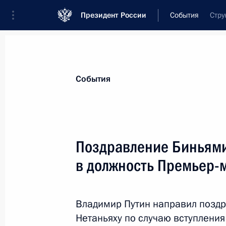
Президент России
События
Стру
Президент
Администрация
Государст
Новости
Стенограммы
Поездки
Те
События
Показа
Поздравление Биньями
в должность Премьер-
22 мая 2020 года, пятница
Совещание о санитарно-эпидемиол
Владимир Путин направил позд
22 мая 2020 года, 16:10
Московская област
Нетаньяху по случаю вступлени