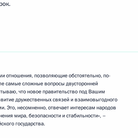
рок.
мьер-министру Исламской
раснодарского края
и отношения, позволяющие обстоятельно, по-
3
сле самые сложные вопросы двусторонней
итываю, что новое правительство под Вашим
ь, Ново-Огарёво
звитие дружественных связей и взаимовыгодного
и. Это, несомненно, отвечает интересам народов
чения мира, безопасности и стабильности», –
системе образования
ского государства.
:
5
ь, Ново-Огарёво