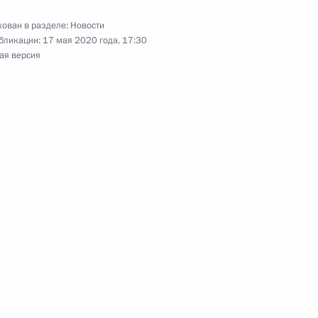
ован в разделе:
Новости
бликации:
17 мая 2020 года, 17:30
ая версия
ддержки экономики
5
58м
ь, Ново-Огарёво
экономического совета
5
49м
ь, Ново-Огарёво
а об исполнении
ельства