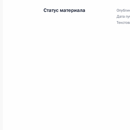
Статус материала
Опублик
Дата пу
19 мая 2020 года, вторник
Текстов
Совещание по реализации мер по
и социальной сферы
19 мая 2020 года, 15:40
Московская област
Заседание Высшего Евразийского 
19 мая 2020 года, 12:30
Московская област
О признании утратившим силу Указ
обязанностей Председателя Правит