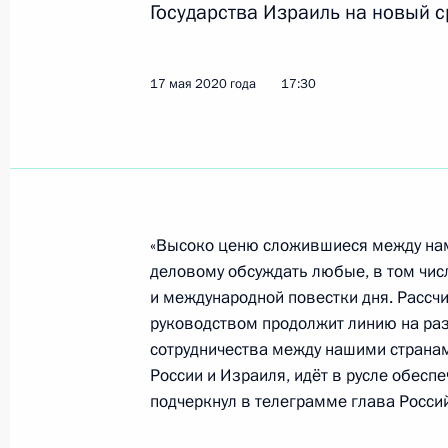
Государства Израиль на новый с
Соболезнования Президенту и Пре
Республики Пакистан
17 мая 2020 года
17:30
22 мая 2020 года, 15:20
21 мая 2020 года, четверг
Рабочая встреча с губернатором К
«Высоко ценю сложившиеся между нам
деловому обсуждать любые, в том чи
Вениамином Кондратьевым
и международной повестки дня. Рассч
21 мая 2020 года, 16:50
Московская област
руководством продолжит линию на ра
сотрудничества между нашими странам
России и Израиля, идёт в русле обеспе
Совещание по текущей ситуации в 
подчеркнул в телеграмме глава Россий
21 мая 2020 года, 15:50
Московская област