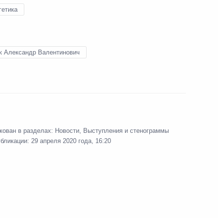
гетика
ектов Федерации по вопросам
:
4
к Александр Валентинович
 коронавирусной инфекции
 Ново-Огарёво
ьник
кован в разделах:
Новости
,
Выступления и стенограммы
убликации:
29 апреля 2020 года, 16:20
 и пожарами в регионах
:
5
 Ново-Огарёво