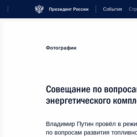
Президент России
События
Стр
Президент
Администрация
Государ
Новости
Стенограммы
Поездки
Т
Фотографии
Показа
Совещание по вопроса
энергетического компл
29 апреля 2020 года, среда
Совещание с постоянными членами
Владимир Путин провёл в реж
29 апреля 2020 года, 17:50
Московская область,
по вопросам развития топливно