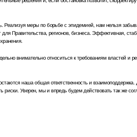
ительные решения и, если обстановка позволит, скорректи
ь. Реализуя меры по борьбе с эпидемией, нам нельзя забыв
т для Правительства, регионов, бизнеса. Эффективная, ст
охранения.
ельно внимательно относиться к требованиям властей и ре
таются наша общая ответственность и взаимоподдержка. Даж
 риски. Уверен, мы и впредь будем действовать так же сог