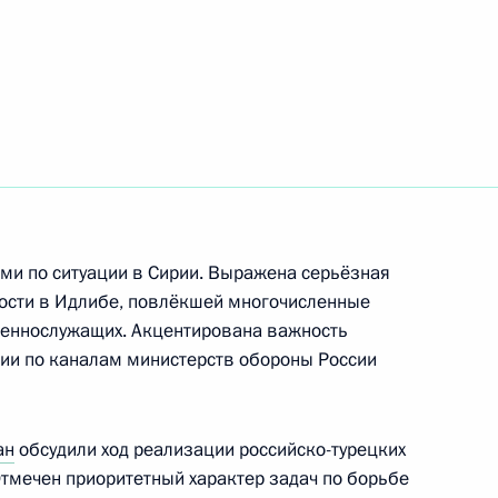
ом Ирана Хасаном Рухани
 Совета Безопасности
и по ситуации в Сирии. Выражена серьёзная
4
ости в Идлибе, повлёкшей многочисленные
ль
военнослужащих. Акцентирована важность
и по каналам министерств обороны России
ом Турции Реджепом Тайипом
ан
обсудили ход реализации российско-турецких
Отмечен приоритетный характер задач по борьбе