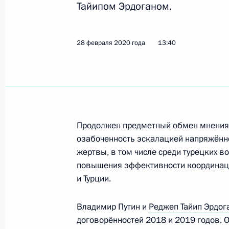
Тайипом Эрдоганом.
Телефонный разговор с Президент
28 февраля 2020 года
13:40
29 февраля 2020 года, 19:30
28 февраля 2020 года, пятница
Совещание с постоянными членами
Продолжен предметный обмен мнениям
озабоченность эскалацией напряжённ
28 февраля 2020 года, 15:50
Москва, Крем
жертвы, в том числе среди турецких 
повышения эффективности координаци
и Турции.
Телефонный разговор с Президент
Эрдоганом
Владимир Путин и
Реджеп Тайип Эрдог
договорённостей 2018 и 2019 годов. 
28 февраля 2020 года, 13:40