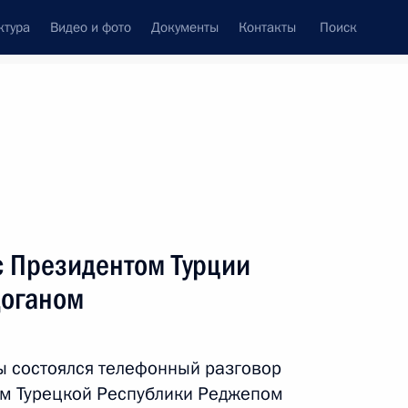
ктура
Видео и фото
Документы
Контакты
Поиск
венный Совет
Совет Безопасности
Комиссии и советы
леграммы
Сведения о Президенте
февраль, 2020
ть следующие материалы
с Президентом Турции
доганом
том Франции Эммануэлем
ы состоялся телефонный разговор
ом Турецкой Республики Реджепом