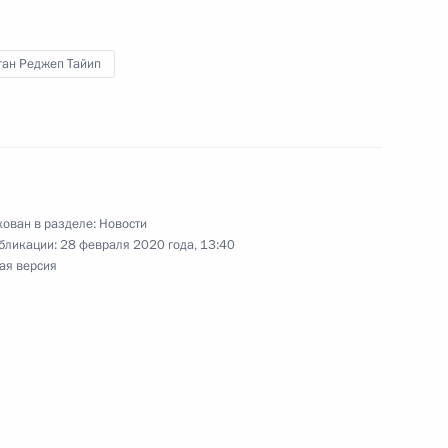
ган Реджеп Тайип
олине (интервью ТАСС)
6
7м
стров мечты»
9
ован в разделе:
Новости
бликации:
28 февраля 2020 года, 13:40
ая версия
готовке предложений
:
5
ю
ль