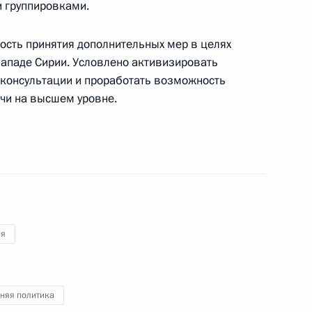
 группировками.
мость принятия дополнительных мер в целях
ападе Сирии. Условлено активизировать
онсультации и проработать возможность
ии и Киргизии
5
11м
чи на высшем уровне.
ль
етеранам Сил специальных
1
2м
ия
2
няя политика
ль