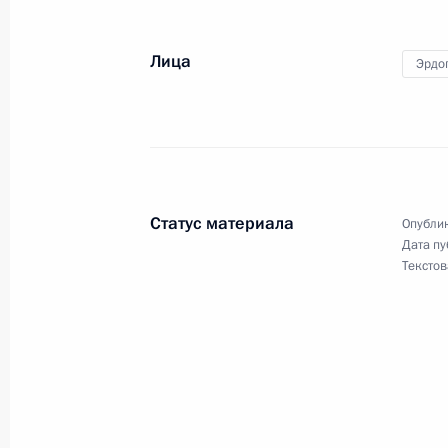
Лица
Эрдо
Об утечке мозгов и Силиконовой д
27 февраля 2020 года, 15:00
Посещение тематического парка «О
Статус материала
Опублик
27 февраля 2020 года, 14:40
Москва
Дата пу
Текстов
26 февраля 2020 года, среда
Встреча с рабочей группой по под
о внесении поправок в Конституци
26 февраля 2020 года, 17:50
Москва, Крем