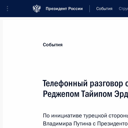
Президент России
События
Стру
Президент
Администрация
Государст
Новости
Стенограммы
Поездки
Те
События
Показа
Телефонный разговор 
Реджепом Тайипом Эр
29 февраля 2020 года, суббота
Телефонный разговор с Президен
Макроном
По инициативе турецкой сторон
Владимира Путина с Президент
29 февраля 2020 года, 21:00