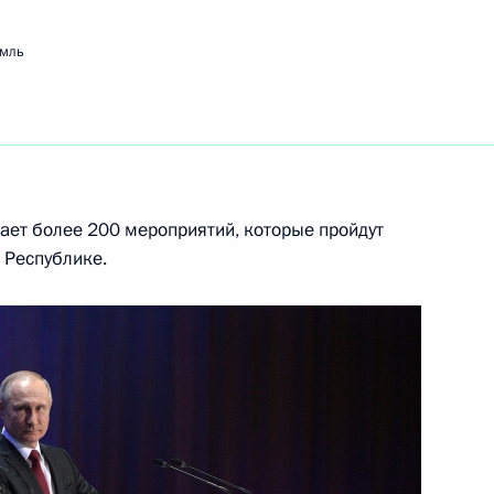
емль
ом Ирана Хасаном Рухани
ет более 200 мероприятий, которые пройдут
 Республике.
 Совета Безопасности
4
ль
ом Турции Реджепом Тайипом