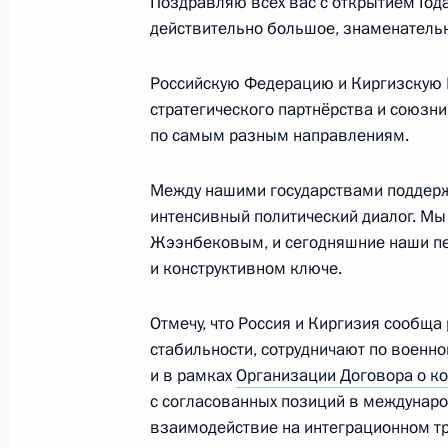
Поздравляю всех вас с открытием Года
действительно большое, знаменательн
Об утечке мозгов и Силиконовой д
Российскую Федерацию и Киргизскую
стратегического партнёрства и союзн
27 февраля 2020 года, 15:00
по самым разным направлениям.
Между нашими государствами поддерж
Посещение тематического парка «О
интенсивный политический диалог. Мы
27 февраля 2020 года, 14:40
Москва
Жээнбековым, и сегодняшние наши п
и конструктивном ключе.
Отмечу, что Россия и Киргизия сообщ
26 февраля 2020 года, среда
стабильности, сотрудничают по военно
Встреча с рабочей группой по под
и в рамках
Организации Договора о к
о внесении поправок в Конституци
с согласованных позиций в междунаро
взаимодействие на интеграционном т
26 февраля 2020 года, 17:50
Москва, Крем