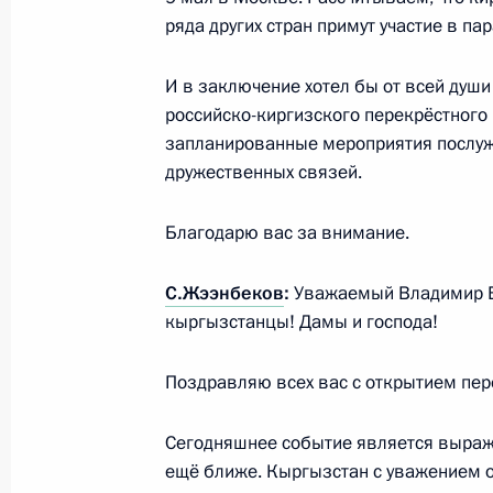
23 февраля 2020 года, 12:30
Москва, Алекс
ряда других стран примут участие в па
И в заключение хотел бы от всей души
22 февраля 2020 года, суббота
российско-киргизского перекрёстного 
запланированные мероприятия послуж
Посещение чемпионата Лиги боево
дружественных связей.
22 февраля 2020 года, 21:30
Сочи
Благодарю вас за внимание.
С.Жээнбеков
:
Уважаемый Владимир В
21 февраля 2020 года, пятница
кыргызстанцы! Дамы и господа!
Телефонный разговор с Президент
Эрдоганом
Поздравляю всех вас с открытием пер
21 февраля 2020 года, 20:30
Сегодняшнее событие является выраж
ещё ближе. Кыргызстан с уважением от