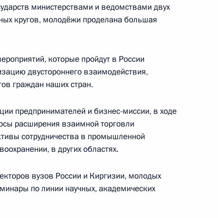
осударств министерствами и ведомствами двух
нных кругов, молодёжи проделана большая
роектов (интервью ТАСС)
6
10м
ероприятий, которые пройдут в России
визацию двустороннего взаимодействия,
тов граждан наших стран.
ции предпринимателей и бизнес-миссии, в ходе
ная Осетия – Алания
3
росы расширения взаимной торговли
ктивы сотрудничества в промышленной
ласть, Ново-Огарёво
воохранении, в других областях.
кторов вузов России и Киргизии, молодых
става Общественной палаты
еминары по линии научных, академических