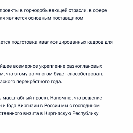
проекты в горнодобывающей отрасли, в сфере
ссия является основным поставщиком
и разгонах митингов
6
8м
ается подготовка квалифицированных кадров для
нейшее всемерное укрепление разноплановых
10
12м
м, что этому во многом будет способствовать
зского перекрёстного года.
ь масштабный проект. Напомню, что решение
ссийско-киргизские
и и Года Киргизии в России мы с господином
твенного визита в Киргизскую Республику