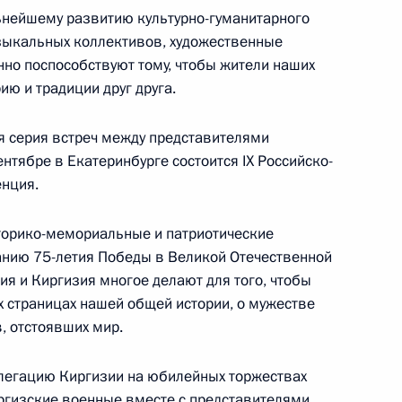
ьнейшему развитию культурно-гуманитарного
музыкальных коллективов, художественные
к
но поспособствуют тому, чтобы жители наших
ию и традиции друг друга.
я серия встреч между представителями
ентябре в Екатеринбурге состоится IX Российско-
нция.
е
сторико-мемориальные и патриотические
Отечества
6
7м
нию 75-летия Победы в Великой Отечественной
ль
ия и Киргизия многое делают для того, чтобы
их страницах нашей общей истории, о мужестве
, отстоявших мир.
дент возложил венок
8
легацию Киргизии на юбилейных торжествах
иргизские военные вместе с представителями