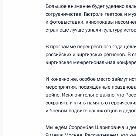
Большое внимание будет уделено дал
сотрудничества. Гастроли театров и 
24 февраля 2020 года, понедельни
и фотовыставки, кинопоказы несомнен
стран ещё лучше узнали культуру, истор
Поздравление буддистам России
24 февраля 2020 года, 09:00
В программе перекрёстного года цела
российских и киргизских регионов. В с
киргизская межрегиональная конфере
23 февраля 2020 года, воскресень
И конечно же, особое место займут и
Концерт по случаю Дня защитника 
мероприятия, посвящённые празднова
23 февраля 2020 года, 16:15
Москва, Крем
войне. Исключительно важно, что Росс
сохранять и чтить память о героическ
и боевом подвиге наших отцов и дедов
В День защитника Отечества Прези
Мы ждём Сооронбая Шариповича и де
к Могиле Неизвестного Солдата
9 мая в Москве. Рассчитываем, что к