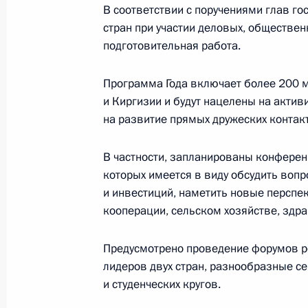
В соответствии с поручениями глав г
стран при участии деловых, обществе
25 февраля 2020 года, вторник
подготовительная работа.
О первых шагах в реализации нацп
Программа Года включает более 200 м
25 февраля 2020 года, 15:00
и Киргизии и будут нацелены на акти
на развитие прямых дружеских контак
В частности, запланированы конферен
Встреча с главой Республики Север
которых имеется в виду обсудить воп
Вячеславом Битаровым
и инвестиций, наметить новые перспе
25 февраля 2020 года, 13:35
Московская об
кооперации, сельском хозяйстве, здра
Предусмотрено проведение форумов ре
Началось формирование нового со
лидеров двух стран, разнообразные с
и студенческих кругов.
25 февраля 2020 года, 10:00