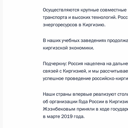
Осуществляются крупные совместные 
транспорта и высоких технологий. Ро
О резонансных делах, Росгвардии 
энергоресурсов в Киргизию.
(интервью ТАСС)
26 февраля 2020 года, 15:00
В наших учебных заведениях продолж
киргизской экономики.
Подчеркну: Россия нацелена на даль
Заседание коллегии МВД России
связей с Киргизией, и мы рассчитывае
26 февраля 2020 года, 14:45
Москва
успешное проведение российско-кирги
Наши страны впервые реализуют стол
27 февраля в Москве состоятся ро
об организации Года России в Киргизи
Жээнбековым приняли в ходе государс
переговоры
в марте 2019 года.
26 февраля 2020 года, 12:15