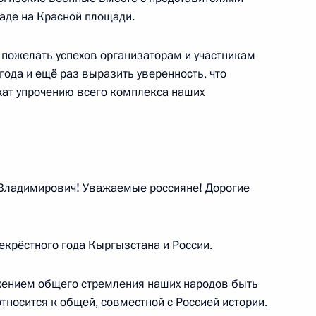
андровский сад
раде на Красной площади.
 пожелать успехов организаторам и участникам
года и ещё раз выразить уверенность, что
ат упрочению всего комплекса наших
го самбо
17
3м
ладимирович! Уважаемые россияне! Дорогие
ом Турции Реджепом Тайипом
екрёстного года Кыргызстана и России.
ением общего стремления наших народов быть
носится к общей, совместной с Россией истории.