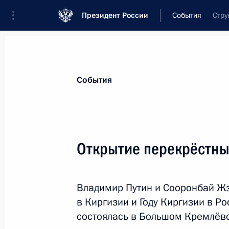
Президент России
События
Стру
Президент
Администрация
Государст
Новости
Стенограммы
Поездки
Те
События
Показа
Открытие перекрёстных
29 февраля 2020 года, суббота
Владимир Путин и Сооронбай Жэ
Телефонный разговор с Президен
в Киргизии и Году Киргизии в Р
Макроном
состоялась в Большом Кремлёв
29 февраля 2020 года, 21:00