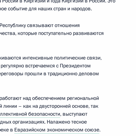
 России в Киргизии и Года Киргизии в России. Это
ое событие для наших стран и народов.
олине (интервью ТАСС)
6
7м
 Республику связывают отношения
ичества, которые поступательно развиваются
иваются интенсивные политические связи,
стров мечты»
9
 регулярно встречаемся с Президентом
ереговоры прошли в традиционно деловом
а работают над обеспечением региональной
й линии – как на двусторонней основе, так
готовке предложений
:
оллективной безопасности
, выступают
5
ю
дных организациях. Налажено тесное
реке в
Евразийском экономическом союзе
.
ль