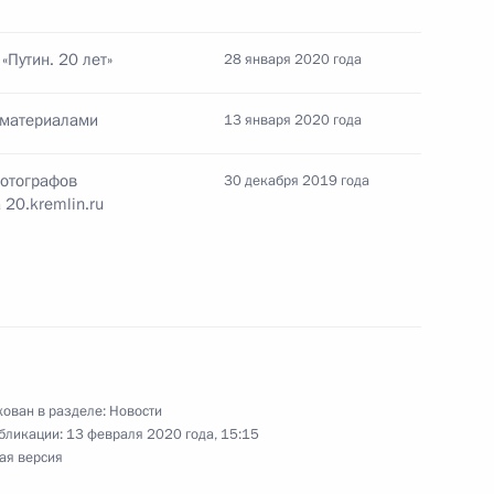
атолию Собчаку
4
4м
рг
Путин. 20 лет»
28 января 2020 года
 материалами
13 января 2020 года
фотографов
30 декабря 2019 года
должности помощника
20.kremlin.ru
ом Болгарии Руменом
ован в разделе:
Новости
бликации:
13 февраля 2020 года, 15:15
ая версия