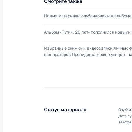
Смотрите также
Возложение цветов к памятнику Ан
19 февраля 2020 года, 14:20
Санкт-Петербу
Новые материалы опубликованы в альбоме «
Альбом «Путин. 20 лет» пополнился новыми
18 февраля 2020 года, вторник
Избранные снимки и видеозаписи личных 
Владислав Сурков освобождён от 
и операторов Президента можно увидеть на 
Президента
18 февраля 2020 года, 19:30
Телефонный разговор с Президент
Радевым
Статус материала
Опублик
18 февраля 2020 года, 18:30
Дата пу
Текстов