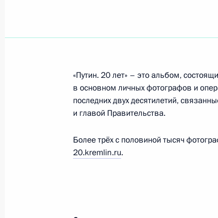
Заседание коллегии ФСБ
20 февраля 2020 года, 12:20
Москва
19 февраля 2020 года, среда
«Путин. 20 лет» – это альбом, состоя
Концерт памяти Анатолия Собчака
в основном личных фотографов и опе
последних двух десятилетий, связанн
19 февраля 2020 года, 20:30
Санкт-Петербу
и главой Правительства.
Более трёх с половиной тысяч фотогра
Рабочая встреча с губернатором С
20.kremlin.ru
.
Бегловым
19 февраля 2020 года, 18:00
Санкт-Петербу