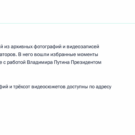
2
щий из архивных фотографий и видеозаписей
3
6м
раторов. В него вошли избранные моменты
ые с работой Владимира Путина Президентом
рг
фий и трёхсот видеосюжетов доступны по адресу
анкт-Петербурга Александром
2
рг