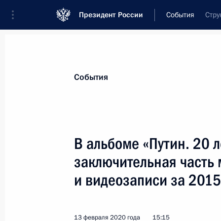
Президент России
События
Стру
Президент
Администрация
Государст
Новости
Стенограммы
Поездки
Те
События
Показа
В альбоме «Путин. 20 
заключительная часть
О задачах нового Правительства (
и видеозаписи за 201
20 февраля 2020 года, 17:00
13 февраля 2020 года
15:15