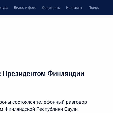
ктура
Видео и фото
Документы
Контакты
Поиск
венный Совет
Совет Безопасности
Комиссии и советы
леграммы
Сведения о Президенте
январь, 2020
ть следующие материалы
с Президентом Финляндии
вного развития Военно-
6
5м
роны состоялся телефонный разговор
м Финляндской Республики Саули