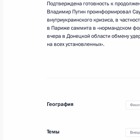
Подтверждена готовность к продолжен
Владимир Путин проинформировал Саул
внутриукраинского кризиса, в частнос
Встреча с Президентом Турции Ре
в Париже саммита в «нормандском фо
8 января 2020 года, 14:00
Стамбул
вчера в Донецкой области обмену уде
на всех установленных».
Соболезнования Президенту Ирана
8 января 2020 года, 12:45
Соболезнования Президенту Украи
География
Финл
8 января 2020 года, 12:40
Темы
Внеш