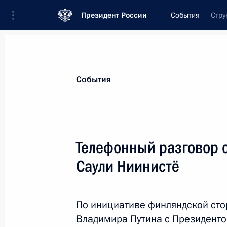
Президент России
События
Стру
Президент
Администрация
Государст
Новости
Стенограммы
Поездки
Те
События
Показа
Телефонный разговор 
Саули Ниинистё
9 января 2020 года, четверг
Совещание по вопросам перспекти
Морского Флота
По инициативе финляндской сто
Владимира Путина с Президенто
9 января 2020 года, 18:00
Севастополь