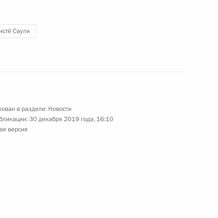
2
истё Саули
 Арабскую Республику
27
ован в разделе:
Новости
бликации:
30 декабря 2019 года, 16:10
ая версия
ю
овым
11
1м