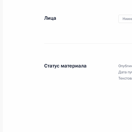
7 января 2020 года, вторник
Президент прибыл в Турцию
Лица
Ниин
7 января 2020 года, 21:30
Стамбул
Владимир Путин посетил Сирийскую
7 января 2020 года, 17:45
Дамаск
Статус материала
Опублик
Дата пу
Текстов
8 января Президент посетит Турци
7 января 2020 года, 15:20
Поздравление с Рождеством Христ