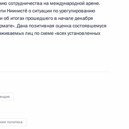
ию сотрудничества на международной арене.
и Ниинистё о ситуации по урегулированию
ти об итогах прошедшего в начале декабря
джепом Тайипом Эрдоганом
3
рмате». Дана позитивная оценка состоявшемуся
рживаемых лиц по схеме «всех установленных
 Хасану Рухани
ны Владимиру Зеленскому
яндия
няя политика