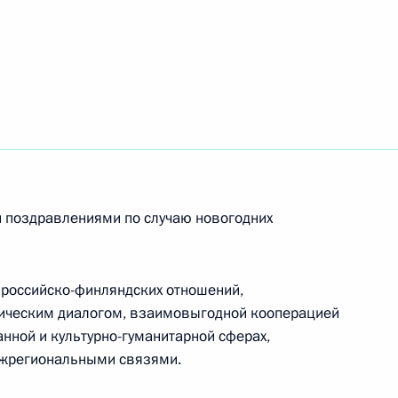
-морского училища имени
3
ерноморского флотов
24
3м
и поздравлениями по случаю новогодних
российско-финляндских отношений,
ическим диалогом, взаимовыгодной кооперацией
нной и культурно-гуманитарной сферах,
азопровода «Турецкий поток»
12
47м
жрегиональными связями.