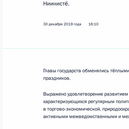
Ниинистё.
Посещение Черноморского военно
30 декабря 2019 года
16:10
П.С.Нахимова
9 января 2020 года, 17:15
Севастополь
Совместные учения Северного и Ч
Главы государств обменялись тёплым
9 января 2020 года, 15:00
Крым
праздников.
Выражено удовлетворение развитием 
характеризующихся регулярным полит
8 января 2020 года, среда
в торгово-экономической, природоохра
Церемония ввода в эксплуатацию г
активными межведомственными и ме
8 января 2020 года, 16:20
Стамбул