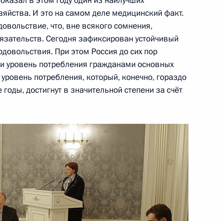
оказал в этом году один из наилучших
зяйства. И это на самом деле медицинский факт.
довольствие, что, вне всякого сомнения,
язательств. Сегодня зафиксирован устойчивый
езнования родным и близким
довольствия. При этом Россия до сих пор
ва Тихонова в связи с его
и уровень потребления гражданами основных
уровень потребления, который, конечно, гораздо
 годы, достигнут в значительной степени за счёт
ие заявления в связи
говора о сокращении
тупательных вооружений