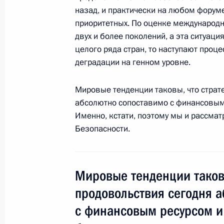
назад, и практически на любом форуме
7 декабря 2009 года, 15:00
Москва, Кремль
приоритетных. По оценке международны
двух и более поколений, а эта ситуаци
целого ряда стран, то наступают проц
деградации на генном уровне.
6 декабря 2009 года, воскресенье
Неформальная встреча Дмитрия Ме
Мировые тенденции таковы, что страт
министром Индии Манмоханом Си
абсолютно сопоставимо с финансовым 
Именно, кстати, поэтому мы и рассмат
6 декабря 2009 года, 19:20
Московская обла
Безопасности.
5 декабря 2009 года, суббота
Мировые тенденции таковы
7 декабря в России – день траура в
продовольствия сегодня 
событиями в Перми
с финансовым ресурсом и
5 декабря 2009 года, 13:00