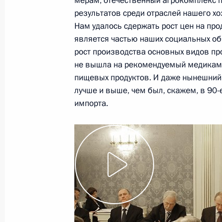
мерам, отечественный агрокомплекс п
4 декабря 2009 года, 18:40
результатов среди отраслей нашего хо
Нам удалось сдержать рост цен на про
является частью наших социальных об
Дмитрий Медведев выразил собол
рост производства основных видов про
прославленного киноактёра Вячесла
не вышла на рекомендуемый медикам
кончиной
пищевых продуктов. И даже нынешний 
лучше и выше, чем был, скажем, в 90-е
4 декабря 2009 года, 17:40
импорта.
Совместные российско-американск
с завершением срока действия До
и ограничении стратегических нас
4 декабря 2009 года, 17:00