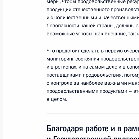
меры, чтобы продовольственные ресу
продукции отечественного производс
Дмитрий Медведев поздравил колл
и с количественными и качественным
художественного русского драматич
безопасности нашей страны, должны з
с 75-летием
возможные угрозы: как внешние, так и
4 декабря 2009 года, 12:15
Что предстоит сделать в первую очер
мониторинг состояния продовольственн
и в регионах, и на самом деле и в со
3 декабря 2009 года, четверг
поставщиками продовольствия, потому
о контроле за наиболее важными мак
Визит в Ватикан
продовольственными продуктами – это
3 декабря 2009 года, 22:00
Ватикан
в целом.
Президент подписал Указ «Об уста
Благодаря работе и в рам
отношений с Ватиканом»