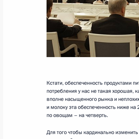
Продовольственные ресурсы Росси
в основном на базе отечественной
4 декабря 2009 года, 15:00
Церемония награждения ветеранов
войны
4 декабря 2009 года, 14:00
Москва, Кремль
Кстати, обеспеченность продуктами п
потребления у нас не такая хорошая, 
Дмитрий Медведев направил приве
вполне насыщенного рынка и неплохих 
участникам и гостям учредительно
и молоку эта обеспеченность ниже на 
России и Белоруссии
по овощам – на четверть.
4 декабря 2009 года, 12:25
Для того чтобы кардинально изменить