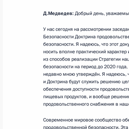
8 декабря 2009 года, 09:00
Д.Медведев:
Добрый день, уважаемы
У нас сегодня на рассмотрении заседа
7 декабря 2009 года, понедельник
Безопасности Доктрина продовольств
безопасности. Я надеюсь, что этот док
Телефонный разговор с Президенто
носить вполне практический характер 
из способов реализации Стратегии на
7 декабря 2009 года, 20:15
безопасности на период до 2020 года,
недавно мною утверждён. Я надеюсь, ч
и Доктрина будут служить решению цел
10 декабря Россию с рабочим визи
обеспечения доступности продовольст
Республики Беларусь Александр Лу
пищевых продуктов, и вообще решени
7 декабря 2009 года, 19:30
продовольственного снабжения в наше
Современное мировое сообщество об
продовольственной безопасности. Эта 
Российско-индийские переговоры 