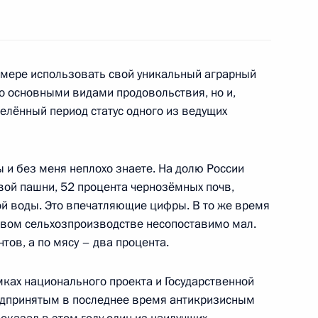
МЧС и Минздравсоцразвития
1
16м
 мере использовать свой уникальный аграрный
ко основными видами продовольствия, но и,
сть, Горки
елённый период статус одного из ведущих
ных поручений в связи
 и без меня неплохо знаете. На долю России
бе
вой пашни, 52 процента чернозёмных почв,
й воды. Это впечатляющие цифры. В то же время
овом сельхозпроизводстве несопоставимо мал.
тов, а по мясу – два процента.
мках национального проекта и Государственной
том США Бараком Обамой
едпринятым в последнее время антикризисным