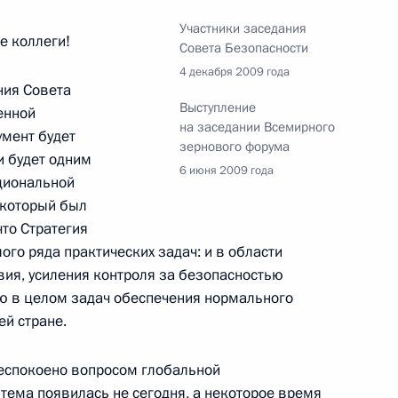
Участники заседания
е коллеги!
Совета Безопасности
4 декабря 2009 года
ния Совета
Выступление
енной
на заседании Всемирного
умент будет
зернового форума
м Венесуэлы Уго Чавесом
и будет одним
6 июня 2009 года
циональной
 который был
то Стратегия
ого ряда практических задач: и в области
том посетит Президент
вия, усиления контроля за безопасностью
кашенко
ю в целом задач обеспечения нормального
й стране.
еспокоено вопросом глобальной
тема появилась не сегодня, а некоторое время
на высшем уровне
5