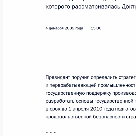
которого рассматривалась Докт
Распоряжение о выделении средств
Президента на ремонт ряда медиц
4 декабря 2009 года
15:00
8 декабря 2009 года, 10:50
Президент подписал указы о присв
Козельску и Пскову почётного зван
Президент поручил определить страте
8 декабря 2009 года, 10:30
и перерабатывающей промышленности
государственную поддержку производс
разработать основы государственной 
в срок до 1 апреля 2010 года подгото
Дмитрий Медведев внёс в Совет Ф
продовольственной безопасности стра
о предоставлении Президенту воз
об использовании Вооружённых Си
* * *
интересов страны