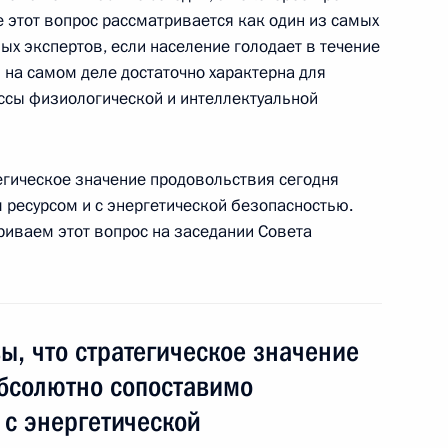
 этот вопрос рассматривается как один из самых
х экспертов, если население голодает в течение
я на самом деле достаточно характерна для
ессы физиологической и интеллектуальной
дведева с Премьер-
1
егическое значение продовольствия сегодня
нгхом
ресурсом и с энергетической безопасностью.
риваем этот вопрос на заседании Совета
сть, Барвиха
, что стратегическое значение
 связи с трагическими
абсолютно сопоставимо
 с энергетической