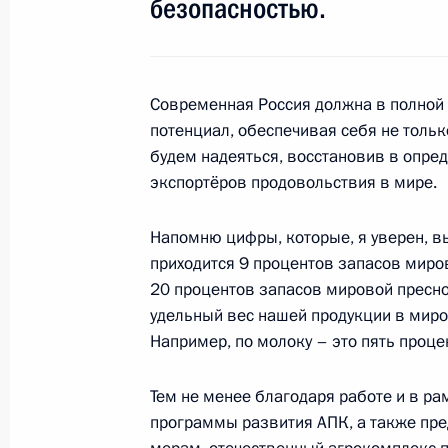
безопасностью.
Совещание с руководством МВД, 
в связи с пожаром в Перми
Современная Россия должна в полной
потенциал, обеспечивая себя не толь
5 декабря 2009 года, 12:30
Московская обла
будем надеяться, восстановив в опред
экспортёров продовольствия в мире.
Дмитрий Медведев дал ряд экстрен
Напомню цифры, которые, я уверен, вы
с пожаром в пермском ночном клу
приходится 9 процентов запасов миро
5 декабря 2009 года, 01:45
20 процентов запасов мировой пресно
удельный вес нашей продукции в мир
Например, по молоку – это пять процен
4 декабря 2009 года, пятница
Тем не менее благодаря работе и в ра
Телефонный разговор с Президен
программы развития АПК, а также пр