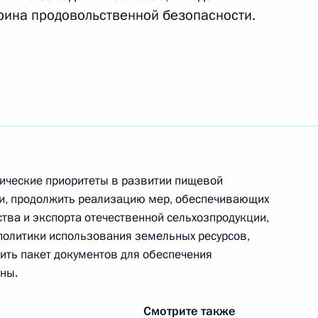
рина продовольственной безопасности.
 из резервного фонда
инских учреждений
оении городам Архангельску,
ия «Город воинской славы»
гические приоритеты в развитии пищевой
, продолжить реализацию мер, обеспечивающих
тва и экспорта отечественной сельхозпродукции,
политики использования земельных ресурсов,
вить пакет документов для обеспечения
едерации предложение
ны.
можности принимать решения
л за рубежом для защиты
Смотрите также