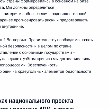
рсы страны формировались в основном на базе
тва. Мы должны определиться
ектив Николаевского
и критериями обеспечения продовольственной
еского театра (Украина)
аранее прогнозировать риски и предотвращать
 внутренние.
едь? Во‑первых, Правительству необходимо начать
ой безопасности и в целом по стране,
поставлении с основными государствами –
 как даже с учётом кризиса мы договаривались
ропроцессами. Обеспеченность
7
 один из краеугольных элементов безопасности
новлении дипломатических
ках национального проекта