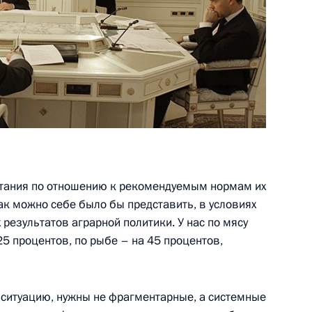
и должны формироваться
2
11м
 продукции
 Великой Отечественной
12
14м
итания по отношению к рекомендуемым нормам их
как можно себе было бы представить, в условиях
тствие организаторам,
результатов аграрной политики. У нас по мясу
го съезда Союза писателей
25 процентов, по рыбе – на 45 процентов,
 ситуацию, нужны не фрагментарные, а системные