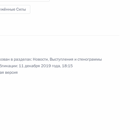
ужённые Силы
оченными по правам
7
29м
ь
ован в разделах:
Новости
,
Выступления и стенограммы
бликации:
11 декабря 2019 года, 18:15
ая версия
ажданского общества
14
56м
ь
ть предыдущие материалы