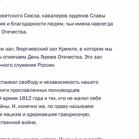
Советского Союза, кавалеров орденов Славы
ния и благодарности людям, чьи имена навсегда
натора Иркутской области
2
 Отечества.
м зал, Георгиевский зал Кремля, в котором мы
ы отмечаем День Героев Отечества. Это зал
ного служения России.
о Суда
4
18м
ласть, Ново-Огарёво
стаивал свободу и независимость нашего
двиги прославленных полководцев
 армии 1812 года и тех, кто не жалел себя
йны. И, конечно же, по праву называем
7
е нацизм и одержавшее грандиозную,
ственной войне.