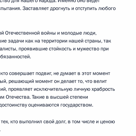
ство для нашего народа. Именно оно ведёт
пытания. Заставляет дрогнуть и отступить любого
1
ь
кой Отечественной войны и молодые люди,
 задачи как на территории нашей страны, так
иалисты, проявившие стойкость и мужество при
бязанностей.
ром Жириновским
4
ь
 кто совершает подвиг, не думает в этот момент
ный, решающий момент он делает то, что велит
кий, проявляет исключительную личную храбрость
Алексеем Кудриным
3
ам Отечества. Такие в высшей степени
достоинству оцениваются государством.
ь
 тех, кто выполнил свой долг, в том числе и ценою
.
ом Турции Реджепом Тайипом