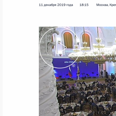
Митинг по случаю 50-летия автомо
11 декабря 2019 года
18:15
Москва, Кре
13 декабря 2019 года, 18:15
Набережные Ч
Опубликован список журналистов, 
в пресс-конференции Владимира П
13 декабря 2019 года, 18:00
Встреча с работниками завода дви
13 декабря 2019 года, 17:50
Посещение автоконцерна «КамАЗ»
13 декабря 2019 года, 17:30
Набережные Ч