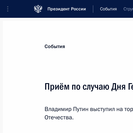
Президент России
События
Стру
Президент
Администрация
Государст
Новости
Стенограммы
Поездки
Те
События
Показа
Приём по случаю Дня Г
Встреча с Сергеем Когогиным и С
Владимир Путин выступил на то
13 декабря 2019 года, 19:30
Набережные Ч
Отечества.