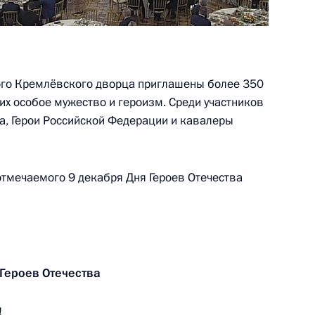
жные Челны
ого Кремлёвского дворца приглашены более 350
их особое мужество и героизм. Среди участников
а, Герои Российской Федерации и кавалеры
отмечаемого 9 декабря Дня Героев Отечества
 Совета Безопасности
1
1м
ласть, Ново-Огарёво
ио губернатора Еврейской
 Героев Отечества
2
!