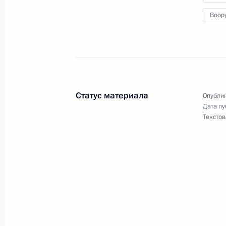
Воор
10 декабря 2019 года, вторник
Встреча с региональными уполном
человека
10 декабря 2019 года, 20:30
Москва, Кремл
Статус материала
Опублик
Дата пу
Текстов
Заседание Совета по развитию гр
и правам человека
10 декабря 2019 года, 18:50
Москва, Кремл
Показа