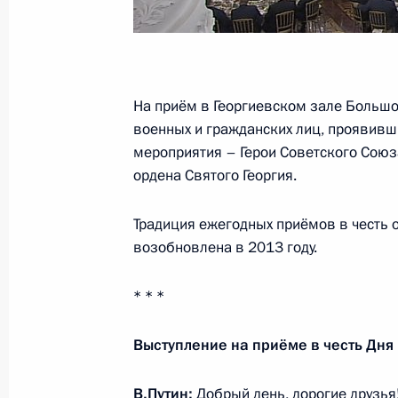
Владимир Путин прибыл в Набере
На приём в Георгиевском зале Больш
13 декабря 2019 года, 16:30
военных и гражданских лиц, проявивш
мероприятия – Герои Советского Союз
ордена Святого Георгия.
12 декабря 2019 года, четверг
Традиция ежегодных приёмов в честь 
Совещание с постоянными членами
возобновлена в 2013 году.
12 декабря 2019 года, 20:45
Московская об
* * *
Ростислав Гольдштейн назначен вр
Выступление на приёме в честь Дня
автономной области
В.Путин:
Добрый день, дорогие друзья
12 декабря 2019 года, 18:30