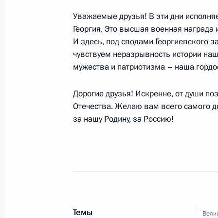
Эрдоганом
Уважаемые друзья! В эти дни исполняе
11 декабря 2019 года, 21:20
Георгия. Это высшая военная награда 
И здесь, под сводами Георгиевского за
чувствуем неразрывность истории наш
мужества и патриотизма – наша гордос
Приём по случаю Дня Героев Отече
11 декабря 2019 года, 18:15
Москва, Кремл
Дорогие друзья! Искренне, от души по
Отечества. Желаю вам всего самого до
за нашу Родину, за Россию!
Заседание Российского организац
11 декабря 2019 года, 17:30
Москва, Кремл
Совещание с членами Правительст
11 декабря 2019 года, 14:30
Москва, Кремл
Темы
Вели