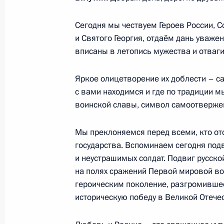
Сегодня мы чествуем Героев России, 
и Святого Георгия, отдаём дань уваже
Игорь Кобзев назначен врио губер
вписаны в летопись мужества и отваги
12 декабря 2019 года, 18:15
Яркое олицетворение их доблести – са
с вами находимся и где по традиции м
воинской славы, символ самоотвержен
Встреча с судьями Конституционног
12 декабря 2019 года, 15:30
Московская об
Мы преклоняемся перед всеми, кто от
государства. Вспоминаем сегодня по
и неустрашимых солдат. Подвиг русской
Прощание с Юрием Лужковым
на полях сражений Первой мировой во
героическим поколение, разгромивше
12 декабря 2019 года, 13:00
Москва
историческую победу в Великой Отече