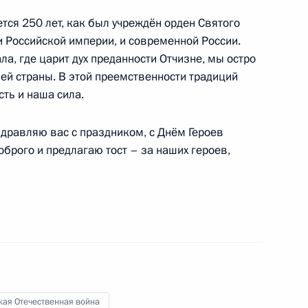
тся 250 лет, как был учреждён орден Святого
и Российской империи, и современной России.
ла, где царит дух преданности Отчизне, мы остро
ей страны. В этой преемственности традиций
ть и наша сила.
ства
9
4м
ь
здравляю вас с праздником, с Днём Героев
брого и предлагаю тост – за наших героев,
ионного комитета «Победа»
14
51м
ь
ва
5
18м
ь
кая Отечественная война