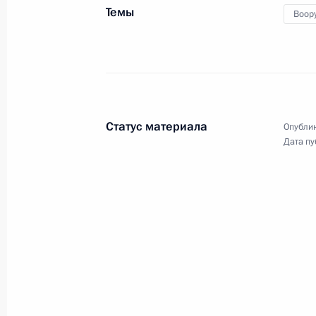
Темы
Воор
Совместная пресс-конференция по 
в «нормандском формате»
10 декабря 2019 года, 02:20
Париж
Статус материала
Опублик
Дата пу
9 декабря 2019 года, понедельник
Встреча с Президентом Украины В
9 декабря 2019 года, 23:10
Париж
Встреча в «нормандском формате»
9 декабря 2019 года, 22:30
Париж