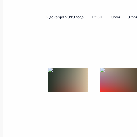
5 декабря 2019 года
18:50
Сочи
3 фо
Заседание Совета по развитию гр
и правам человека
10 декабря 2019 года, 18:50
Москва, Кремл
Соболезнования в связи с кончин
10 декабря 2019 года, 14:30
Указ о присуждении Госпремий за 
правозащитной и благотворительн
10 декабря 2019 года, 14:00