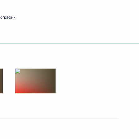
тографии
ажданского общества
14
56м
ь
ой Юрия Лужкова
достижения в области
ой деятельности