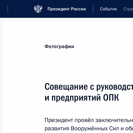
Президент России
События
Стру
Президент
Администрация
Государст
Новости
Стенограммы
Поездки
Те
Фотографии
Показа
Совещание с руковод
и предприятий ОПК
10 декабря 2019 года, вторник
Встреча с региональными уполном
человека
Президент провёл заключительн
развития Вооружённых Сил и о
10 декабря 2019 года, 20:30
Москва, Кремл