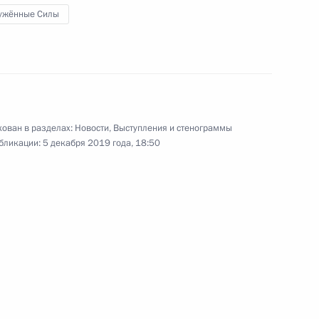
ужённые Силы
итогам встречи
7
52м
ован в разделах:
Новости
,
Выступления и стенограммы
бликации:
5 декабря 2019 года, 18:50
ладимиром Зеленским
19