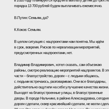
в 2020 году планируется продлить выплату детям до трёх ле
порядка 13 700 рублей будем выплачивать ежемесячно.
В.Путин:
Семьям, да?
К.Коков:
Семьям.
В целом ситуация с нацпроектами нам понятна. Мы идём
в срок, вовремя. Рисков по нереализации мероприятий,
предусмотренных нацпроектами, нет.
Владимир Владимирович, хотел сказать, сам объезжаю
районы, смотрю реализацию мероприятий нацпроектов. В эт
части – благоустройство, дороги – с людьми общаюсь,
с людьми встречаюсь, разговариваю. Они все благодарны,
действительно ощутили на себе улучшение качества жизни.
Выходят на благоустроенные улицы, в благоустроенные
дворы. В городе Нальчике, в районе Александровка, сегодня
дороги сделали, сквер красивейший сделали, не могли сдел