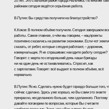
20 лет. Это спальный район города Нальчика. По многим так
районам сегодня ведётся серьёзная работа.
В.Путин:
Вы средства получили на благоустройство?
К.Коков:
В полном объёме получили. Сегодня завершаем вс
работы. Самое главное, о чём мы говорим, – нацпроекты
позитивно сказались на развитии экономики. Если «от земли
сказать, от ребят, которые сегодня работают, – дорожник,
коммунальщик. Я их спрашиваю: находите работу сегодня?
Говорят: с марта по сегодняшний день наши бригады
ни на один день не останавливались. Спросил, как
с зарплатами. Говорят: всё выдают в полном объёме, всё
нормально.
В.Путин:
Ясно. Сделать нужно будет гораздо больше того, ч
сейчас сделано. Здесь уже хорошо, но Вы сами это знаете
прекрасно, несделанного больше, чем сделанного. Поэтому
давайте поговорим по вопросам, которые Вы считаете
наиболее важными. Знаю, что у Вас и просьба есть