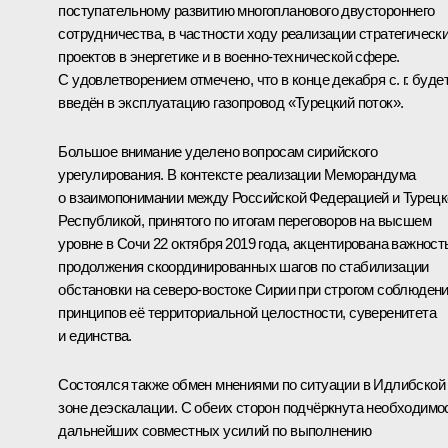
поступательному развитию многопланового двустороннего
сотрудничества, в частности ходу реализации стратегическ
проектов в энергетике и в военно-технической сфере.
С удовлетворением отмечено, что в конце декабря с. г. буде
введён в эксплуатацию газопровод «Турецкий поток».
Большое внимание уделено вопросам сирийского
урегулирования. В контексте реализации Меморандума
о взаимопонимании между Российской Федерацией и Турецк
Республикой, принятого по итогам переговоров на высшем
уровне в Сочи 22 октября 2019 года, акцентирована важност
продолжения скоординированных шагов по стабилизации
обстановки на северо-востоке Сирии при строгом соблюден
принципов её территориальной целостности, суверенитета
и единства.
Состоялся также обмен мнениями по ситуации в Идлибской
зоне деэскалации. С обеих сторон подчёркнута необходимо
дальнейших совместных усилий по выполнению