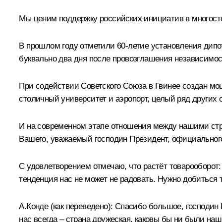
Мы ценим поддержку российских инициатив в многосто
В прошлом году отметили 60-летие установления дип
буквально два дня после провозглашения независимос
При содействии Советского Союза в Гвинее создан мо
столичный университет и аэропорт, целый ряд других 
И на современном этапе отношения между нашими стра
Вашего, уважаемый господин Президент, официального 
С удовлетворением отмечаю, что растёт товарооборот: в
тенденция нас не может не радовать. Нужно добиться
А.Конде
(как переведено)
:
Спасибо большое, господин Пр
нас всегда – страна дружеская, каковы бы ни были на