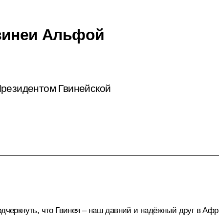
винеи Альфой
Президентом Гвинейской
одчеркнуть, что Гвинея – наш давний и надёжный друг в Афр