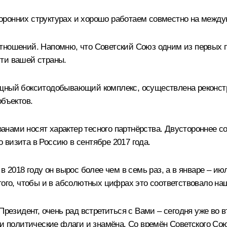
ронних структурах и хорошо работаем совместно на между
отношений. Напомню, что Советский Союз одним из первых 
ти вашей страны.
щный бокситодобывающий комплекс, осуществлена реконстру
объектов.
нами носят характер тесного партнёрства. Двустороннее с
визита в Россию в сентябре 2017 года.
 2018 году он вырос более чем в семь раз, а в январе – июл
 того, чтобы и в абсолютных цифрах это соответствовало н
езидент, очень рад встретиться с Вами – сегодня уже во вт
ши политические флаги и знамёна. Со времён Советского Сою