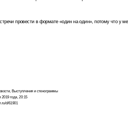
тречи провести в формате «один на один», потому что у мен
овости
,
Выступления и стенограммы
 2019 года, 20:15
n.ru/d/61901