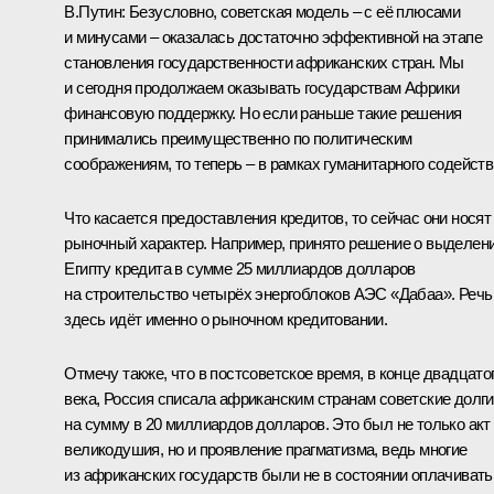
В.Путин:
Безусловно, советская модель – с её плюсами
и минусами – оказалась достаточно эффективной на этапе
становления государственности африканских стран. Мы
и сегодня продолжаем оказывать государствам Африки
финансовую поддержку. Но если раньше такие решения
принимались преимущественно по политическим
соображениям, то теперь – в рамках гуманитарного содейств
Что касается предоставления кредитов, то сейчас они носят
рыночный характер. Например, принято решение о выделен
Египту кредита в сумме 25 миллиардов долларов
на строительство четырёх энергоблоков АЭС «Дабаа». Речь
здесь идёт именно о рыночном кредитовании.
Отмечу также, что в постсоветское время, в конце двадцато
века, Россия списала африканским странам советские долги
на сумму в 20 миллиардов долларов. Это был не только акт
великодушия, но и проявление прагматизма, ведь многие
из африканских государств были не в состоянии оплачивать