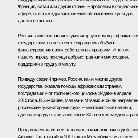
Франция, Китай или другие страны – проблемы в социально
сфере, то есть в здравоохранении, образовании, культуре,
далеко не решены.
Россия также направляет гуманитарную помощь африканск
государствам, но не за счёт сокращения объёмов
финансирования своих собственных программ. И потом,
нашему народу присущи добрые традиции милосердия,
поддержки в трудную минуту.
Приведу свежий пример. Россия, как и многие другие
государства, оказала помощь африканским странам,
пострадавшим от тропического циклона «Идай» в апреле
2019 года. В Зимбабве, Малави и Мозамбик были направле
российские гуманитарные грузы – многоместные палатки,
одеяла и продукты питания весом 30 тонн для каждой стран
Продолжаем активно участвовать в комплексном содействи
Африке. Так, с октября 2017 года в Мозамбике с участием