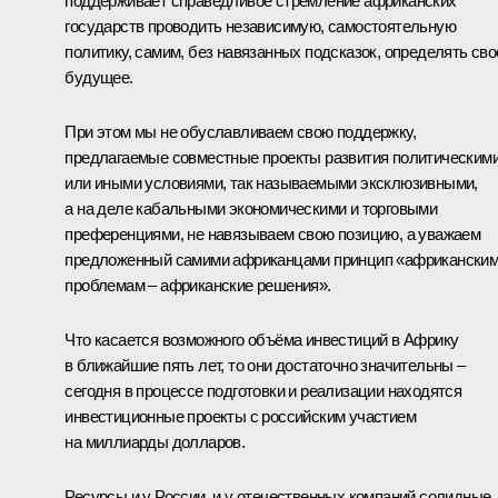
поддерживает справедливое стремление африканских
государств проводить независимую, самостоятельную
политику, самим, без навязанных подсказок, определять сво
будущее.
При этом мы не обуславливаем свою поддержку,
предлагаемые совместные проекты развития политическим
или иными условиями, так называемыми эксклюзивными,
а на деле кабальными экономическими и торговыми
преференциями, не навязываем свою позицию, а уважаем
предложенный самими африканцами принцип «африкански
проблемам – африканские решения».
Что касается возможного объёма инвестиций в Африку
в ближайшие пять лет, то они достаточно значительны –
сегодня в процессе подготовки и реализации находятся
инвестиционные проекты с российским участием
на миллиарды долларов.
Ресурсы и у России, и у отечественных компаний солидные.