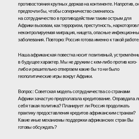
противостояния крупных держав на континенте. Напротив, о
предпочли бы, чтобы соперничество сменилось
на сотрудничество в противодействии таким острым для
Африки вызовам, как терроризм, преступность, наркоторговл
неконтролируемая миграция, нищета, опасные инфекционн
заболевания. Повторю: Россия готова именно к такой работе
Наша африканская повестка носит позитивный, устремлённ
в будущее характер. Мы не дружим с кем-либо против кого-
либо и решительно отвергаем какие бы то ни было
геополитические игры вокруг Африки.
Вопрос:
Советская модель сотрудничества со странами
Африки зачастую предполагала кредитование. Оправдала л
себя такая политика? Планирует ли Россия продолжать
практику предоставления кредитов африканским странам?
Какие иные механизмы поддержки африканских стран Вы
готовы обсуждать?