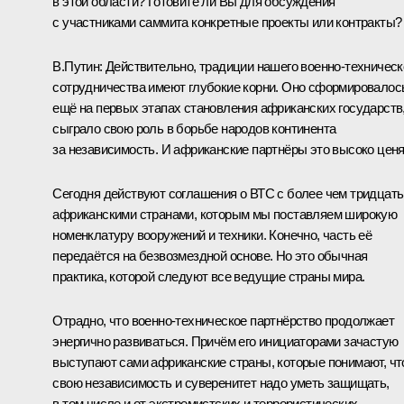
в этой области? Готовите ли Вы для обсуждения
с участниками саммита конкретные проекты или контракты?
В.Путин:
Действительно, традиции нашего военно-техническ
сотрудничества имеют глубокие корни. Оно сформировалос
ещё на первых этапах становления африканских государств
сыграло свою роль в борьбе народов континента
за независимость. И африканские партнёры это высоко ценя
Сегодня действуют соглашения о ВТС с более чем тридцат
африканскими странами, которым мы поставляем широкую
номенклатуру вооружений и техники. Конечно, часть её
передаётся на безвозмездной основе. Но это обычная
практика, которой следуют все ведущие страны мира.
Отрадно, что военно-техническое партнёрство продолжает
энергично развиваться. Причём его инициаторами зачастую
выступают сами африканские страны, которые понимают, чт
свою независимость и суверенитет надо уметь защищать,
в том числе и от экстремистских и террористических