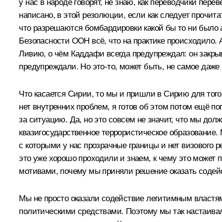
у нас в народе говорят, не знаю, как переводчики пе
написано, в этой резолюции, если как следует прочит
что разрешаются бомбардировки какой бы то ни было а
Безопасности ООН всё, что на практике происходило. 
Ливию, о чём Каддафи всегда предупреждал: он закрыва
предупреждали. Но это‑то, может быть, не самое даже 
Что касается Сирии, то мы и пришли в Сирию для того,
нет внутренних проблем, я готов об этом потом ещё по
за ситуацию. Да, но это совсем не значит, что мы до
квазигосударственное террористическое образование. 
с которыми у нас прозрачные границы и нет визового
это уже хорошо проходили и знаем, к чему это может
мотивами, почему мы приняли решение оказать содей
Мы не просто оказали содействие легитимным властям
политическими средствами. Поэтому мы так настаивали