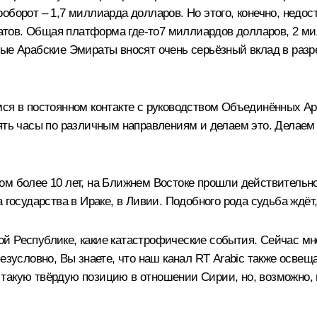
оборот – 1,7 миллиарда долларов. Но этого, конечно, недос
ов. Общая платформа где‑то7 миллиардов долларов, 2 мил
ные Арабские Эмираты вносят очень серьёзный вклад в раз
мся в постоянном контакте с руководством Объединённых А
ять часы по различным направлениям и делаем это. Делаем э
м более 10 лет, на Ближнем Востоке прошли действительн
 государства в Ираке, в Ливии. Подобного рода судьба ждёт,
й Республике, какие катастрофические события. Сейчас мн
Безусловно, Вы знаете, что наш канал RT Arabic также осв
 такую твёрдую позицию в отношении Сирии, но, возможно,