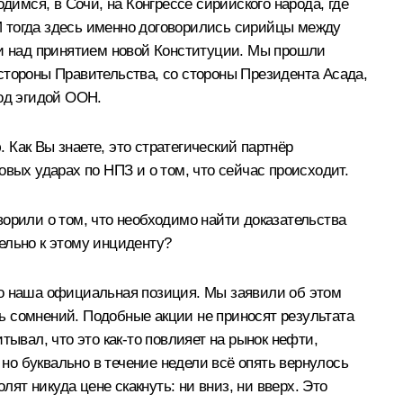
димся, в Сочи, на Конгрессе сирийского народа, где
И тогда здесь именно договорились сирийцы между
ли над принятием новой Конституции. Мы прошли
стороны Правительства, со стороны Президента Асада,
под эгидой ООН.
Как Вы знаете, это стратегический партнёр
вых ударах по НПЗ и о том, что сейчас происходит.
орили о том, что необходимо найти доказательства
ельно к этому инциденту?
то наша официальная позиция. Мы заявили об этом
ть сомнений. Подобные акции не приносят результата
итывал, что это как‑то повлияет на рынок нефти,
 но буквально в течение недели всё опять вернулось
т никуда цене скакнуть: ни вниз, ни вверх. Это