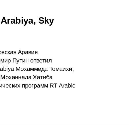
Arabiya, Sky
овская Аравия
мир Путин ответил
rabiya Мохаммеда Томаихи,
a Моханнада Хатиба
ических программ RT Arabic