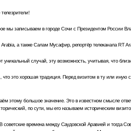
 телезрители!
орое мы записываем в городе Сочи с Президентом России
Arabia, а также Салам Мусафир, репортёр телеканала RT Ara
от уникальный случай, эту возможность, учитывая, что бли
, что это хорошая традиция. Перед визитом в ту или иную 
даём этому большое значение. Это в известном смысле отве
орический, по сути, мы его называем историческим визитом
. В советские времена между Саудовской Аравией и тогда С