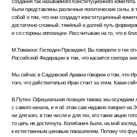
создания так называемого Конституционного комитета. 
были представлены различные политические силы, в т
собой о том, что они создадут конституционный коми
достаточно сложный, тяжёлый и долгий путь формиров
и со стороны оппозиции. Рассчитываю на то, что в бл
М.Томаихи:
Господин Президент, Вы говорили о тех от
Российской Федерации в том, что касается сектора эн
Мы сейчас в Саудовской Аравии говорим о том, что Ир
того, что действительно Иран стоит за этим. Какая 
В.Путин:
Официальная позиция такова: мы осуждаем л
с самого начала, и я об этом сам недавно говорил на 
ни для кого, в том числе и для тех, кто такие акции г
то цель не достигнута. Колебания были, на мой взгляд
к естественным ценовым показателям. Потому что фунд