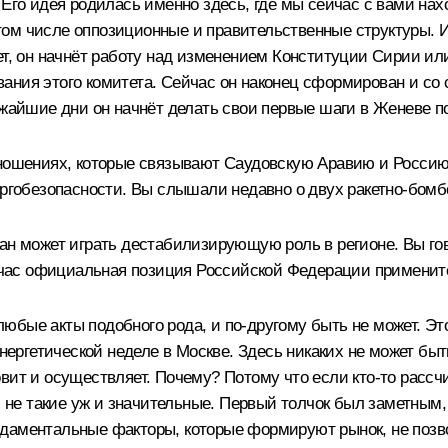
Его идея родилась именно здесь, где мы сейчас с вами нахо
ом числе оппозиционные и правительственные структуры. 
тет, он начнёт работу над изменением Конституции Сирии и
ания этого комитета. Сейчас он наконец сформирован и со 
ижайшие дни он начнёт делать свои первые шаги в Женеве 
ношениях, которые связывают Саудовскую Аравию и Россию. 
ергобезопасности. Вы слышали недавно о двух ракетно‑бомбо
ан может играть дестабилизирующую роль в регионе. Вы гов
сейчас официальная позиция Российской Федерации применит
юбые акты подобного рода, и по‑другому быть не может. Э
Энергетической неделе в Москве. Здесь никаких не может бы
отовит и осуществляет. Почему? Потому что если кто‑то рассч
, не такие уж и значительные. Первый толчок был заметным,
аментальные факторы, которые формируют рынок, не позволя