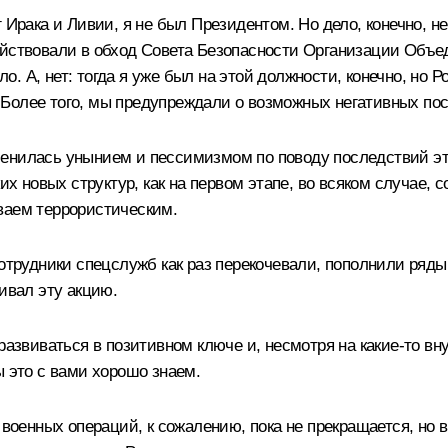
Ирака и Ливии, я не был Президентом. Но дело, конечно, не
ействовали в обход Совета Безопасности Организации Объе
. А, нет: тогда я уже был на этой должности, конечно, но 
Более того, мы предупреждали о возможных негативных посл
менилась унынием и пессимизмом по поводу последствий э
их новых структур, как на первом этапе, во всяком случае, 
ваем террористическим.
рудники спецслужб как раз перекочевали, пополнили ряды
ивал эту акцию.
развиваться в позитивном ключе и, несмотря на какие‑то вн
ы это с вами хорошо знаем.
 военных операций, к сожалению, пока не прекращается, но 