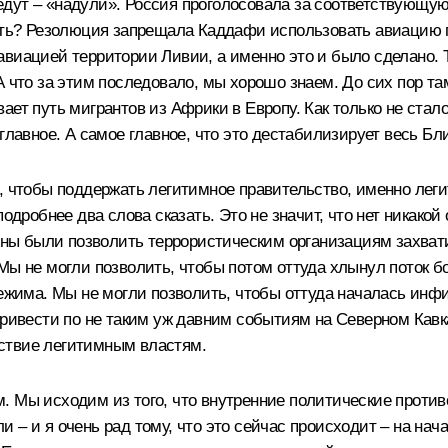
реведут – «надули». Россия проголосовала за соответствующ
ать? Резолюция запрещала Каддафи использовать авиацию пр
виацией территории Ливии, а именно это и было сделано. То
А что за этим последовало, мы хорошо знаем. До сих пор та
ет путь мигрантов из Африки в Европу. Как только не стало
главное. А самое главное, что это дестабилизирует весь Бл
 чтобы поддержать легитимное правительство, именно легити
подробнее два слова сказать. Это не значит, что нет никако
лжны были позволить террористическим организациям захва
Мы не могли позволить, чтобы потом оттуда хлынул поток б
 режима. Мы не могли позволить, чтобы оттуда началась ин
 привести по не таким уж давним событиям на Северном Кав
ствие легитимным властям.
. Мы исходим из того, что внутренние политические против
 – и я очень рад тому, что это сейчас происходит – на нач