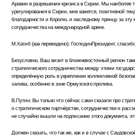
Аравии в разрешении кризиса в Сирии. Мы наиболее т
урегулирования в Сирии, мне кажется, позитивной те
благодарности и Королю, и наследному принцу за эту 
сотрудничества на международной арене.
М.Хатиб
(как переведено)
:
ГосподинПрезидент, спасибо
Безусловно, Ваш визит в ближневосточный регион такж
стратегического сотрудничества между этими государс
определённую роль в укреплении коллективной безопа
залива, особенно в зоне Ормузского пролива.
В.Путин:
Вы только что сейчас сами сказали про стр
о стратегическом партнёрстве, сотрудничестве и рас
не случайно вышли на подписание этого документа, э
Должен сказать, что так же, как и в случае с Саудовс