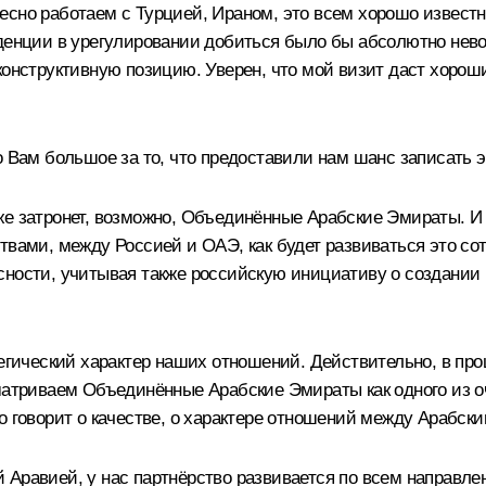
есно работаем с Турцией, Ираном, это всем хорошо известн
нденции в урегулировании добиться было бы абсолютно нево
конструктивную позицию. Уверен, что мой визит даст хороши
 Вам большое за то, что предоставили нам шанс записать э
е затронет, возможно, Объединённые Арабские Эмираты. И х
твами, между Россией и ОАЭ, как будет развиваться это со
сности, учитывая также российскую инициативу о создании 
атегический характер наших отношений. Действительно, в 
сматриваем Объединённые Арабские Эмираты как одного из о
то говорит о качестве, о характере отношений между Арабс
кой Аравией, у нас партнёрство развивается по всем направл