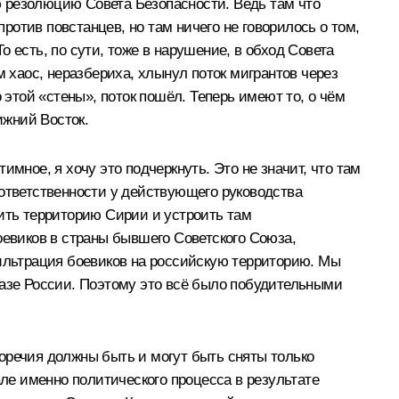
ую резолюцию Совета Безопасности. Ведь там что
отив повстанцев, но там ничего не говорилось о том,
 есть, по сути, тоже в нарушение, в обход Совета
м хаос, неразбериха, хлынул поток мигрантов через
 этой «стены», поток пошёл. Теперь имеют то, о чём
ижний Восток.
мное, я хочу это подчеркнуть. Это не значит, что там
й ответственности у действующего руководства
тить территорию Сирии и устроить там
оевиков в страны бывшего Советского Союза,
фильтрация боевиков на российскую территорию. Мы
казе России. Поэтому это всё было побудительными
оречия должны быть и могут быть сняты только
але именно политического процесса в результате