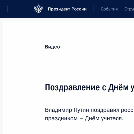
Президент России
События
Стру
Видеозаписи
Фотографии
Аудиозапи
Все материалы
Выступления
Совещан
Видео
Показа
Поздравление с Днём 
Поздравление с Днём
Владимир Путин поздравил росс
учителя
праздником – Днём учителя.