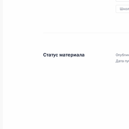
Форума оружейников России
Школ
19 сентября 2019 года
Видео, 8 мин.
Статус материала
Опублик
Дата пу