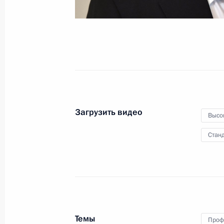
органов финансового
контроля
25 сентября 2019 года
Видео, 10 мин
Загрузить видео
Высо
Станд
Пленарное заседание
Темы
Проф