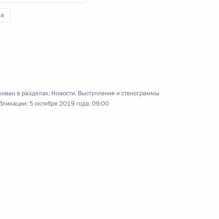
й сессии Генассамблеи
а
Всемирной туристской
организации
11 сентября 2019 года
Видео, 3 мин.
ован в разделах:
Новости
,
Выступления и стенограммы
бликации:
5 октября 2019 года, 09:00