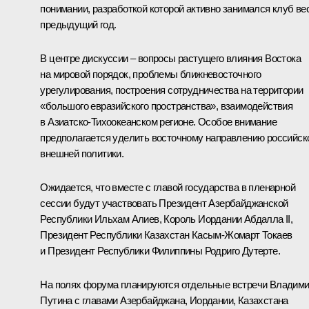
понимании, разработкой которой активно занимался клуб ве
предыдущий год.
В центре дискуссии – вопросы растущего влияния Востока
на мировой порядок, проблемы ближневосточного
урегулирования, построения сотрудничества на территории
«большого евразийского пространства», взаимодействия
в Азиатско-Тихоокеанском регионе. Особое внимание
предполагается уделить восточному направлению российск
внешней политики.
Ожидается, что вместе с главой государства в пленарной
сессии будут участвовать Президент Азербайджанской
Республики
Ильхам Алиев
, Король Иордании
Абдалла II
,
Президент Республики Казахстан
Касым-Жомарт Токаев
и Президент Республики Филиппины
Родриго Дутерте
.
На полях форума планируются отдельные встречи Владим
Путина с главами Азербайджана, Иордании, Казахстана