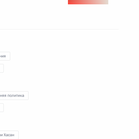
и Франку-Вальтеру
ле Меркель с Днём
ния
няя политика
ии первичного звена
11
18м
ни Хасан