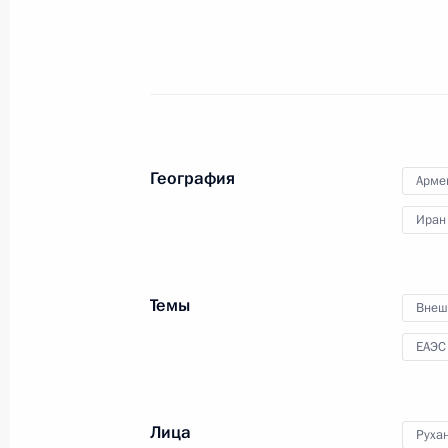
3 октября 2019 года, 13:45
Сочи
Поздравление президенту Германи
Штайнмайеру и канцлеру ФРГ Анге
германского единства
География
Арме
3 октября 2019 года, 10:00
Иран
2 октября 2019 года, среда
Темы
Внеш
Совещание по вопросу модернизац
ЕАЭС
здравоохранения
2 октября 2019 года, 19:00
Москва, Кремль
Лица
Руха