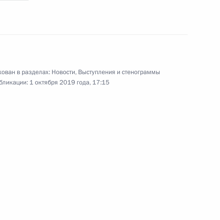
 неделя»
:
9
ован в разделах:
Новости
,
Выступления и стенограммы
рабочую поездку в Сочи
бликации:
1 октября 2019 года, 17:15
ом Баркиндо
5
омств и международных
6
3м