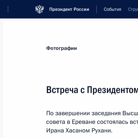
Президент России
События
Стру
Президент
Администрация
Государст
Новости
Стенограммы
Поездки
Те
Фотографии
Показа
Встреча с Президенто
3 октября 2019 года, четверг
По завершении заседания Высш
Заседание дискуссионного клуба «
совета в Ереване состоялась в
3 октября 2019 года, 20:45
Сочи
Ирана Хасаном Рухани.