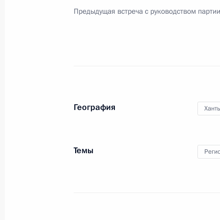
Предыдущая встреча с руководством партии
Президент подписал закон «О бюд
обязательного медицинского страх
и на плановый период 2011 и 2012
30 ноября 2009 года, 13:00
География
Хант
Президент внёс изменения в отдел
30 ноября 2009 года, 10:00
Темы
Реги
Внесены изменения в Налоговый к
30 ноября 2009 года, 09:50