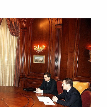
фикации Протокола
ного союза России,
кой области Александром
1
сть, Горки
правления Пенсионного фонда
1
сть, Горки