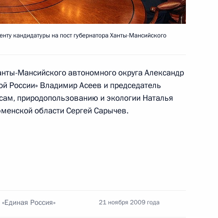
ваться на основе единых
4
енту кандидатуры на пост губернатора Ханты-Мансийского
сть, Горки
анты-Мансийского автономного округа Александр
ой России» Владимир Асеев и председатель
альный закон «О признании
сам, природопользованию и экологии Наталья
ений законодательных актов
юменской области Сергей Сарычев.
ной социальной услуги
редствами на 2010 год
и «Единая Россия»
21 ноября 2009 года