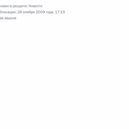
ован в разделе:
Новости
бликации:
28 ноября 2009 года, 17:15
ая версия
ектив редакции
зопасности
ил по телефону Дмитрию
ии железнодорожного
-Петербургом