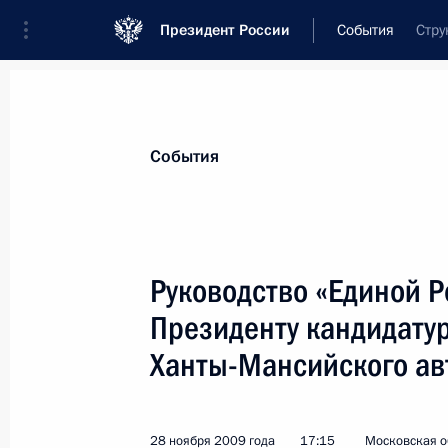
Президент России
События
Стру
Президент
Администрация
Государст
Новости
Стенограммы
Поездки
Те
События
Показа
Руководство «Единой Р
Президенту кандидатур
Внесены изменения в закон о прок
Ханты-Мансийского ав
30 ноября 2009 года, 17:45
28 ноября 2009 года
17:15
Московская о