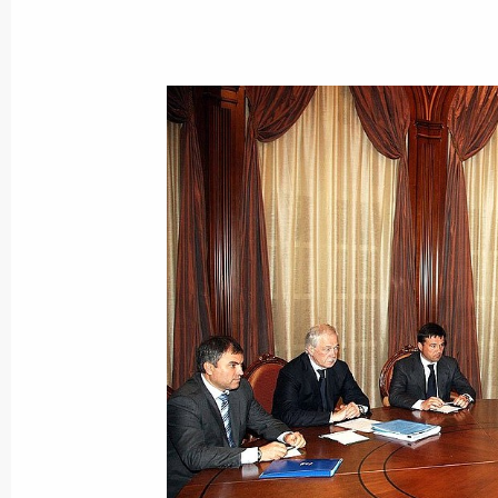
Президент подписал закон о рати
о тарифных преференциях таможен
Казахстана и Белоруссии
30 ноября 2009 года, 17:40
Встреча с губернатором Астраханс
Жилкиным
30 ноября 2009 года, 16:30
Московская обла
Рабочая встреча с председателем 
Антоном Дроздовым
30 ноября 2009 года, 15:00
Московская обла