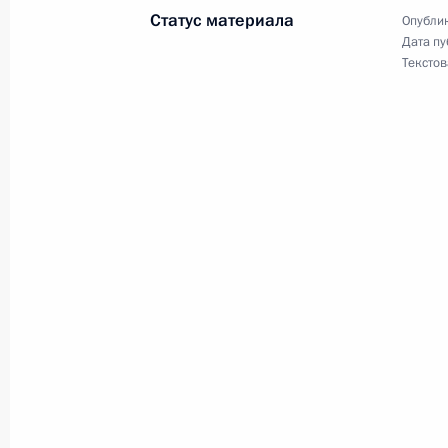
Статус материала
Опублик
Дата пу
Текстов
Дмитрий Медведев поздравил колл
«Коммерсанта» с 20-летием
30 ноября 2009 года, 09:00
29 ноября 2009 года, воскресенье
Проект Договора о европейской бе
29 ноября 2009 года, 15:50
Глава РЖД Владимир Якунин долож
Медведеву о полном восстановлен
сообщения между Москвой и Санкт