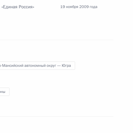
 «Единая Россия»
19 ноября 2009 года
жете Федерального фонда
ования на 2010 год
 годов»
ы-Мансийский автономный округ — Югра
ьные законодательные акты
оны
одекс