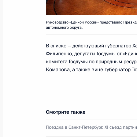
Юридическая помощь должна оказы
стандартов
Руководство «Единой России» представило Презид
автономного округа.
30 ноября 2009 года, 14:30
Московская обла
В списке – действующий губернатор Х
Филипенко, депутаты Госдумы от «Един
Дмитрий Медведев подписал Федер
комитета Госдумы по природным ресур
утратившими силу отдельных полож
Комарова, а также вице-губернатор Т
Российской Федерации»
30 ноября 2009 года, 14:20
Смотрите также
Установлен норматив государствен
по обеспечению лекарственными с
Поездка в Санкт-Петербург. XI съезд парти
30 ноября 2009 года, 13:30