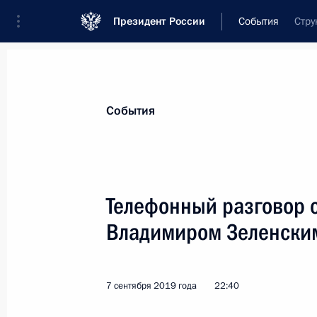
Президент России
События
Стру
Президент
Администрация
Государст
Новости
Стенограммы
Поездки
Те
События
Показа
Телефонный разговор 
Владимиром Зеленски
Владимир Путин посетил Ботлих
12 сентября 2019 года, 14:30
Дагестан
7 сентября 2019 года
22:40