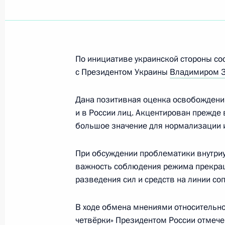
11 сентября 2019 года, среда
12 сентября состоятся российско-
11 сентября 2019 года, 15:50
По инициативе украинской стороны со
с Президентом Украины
Владимиром 
Встреча с главой Минсельхоза Ро
Дана позитивная оценка освобождени
11 сентября 2019 года, 14:50
Москва, Крем
и в России лиц. Акцентирован прежде
большое значение для нормализации и
Обращение к участникам 23-й сес
При обсуждении проблематики внутриу
туристской организации
важность соблюдения режима прекращ
разведения сил и средств на линии с
11 сентября 2019 года, 10:00
В ходе обмена мнениями относительн
четвёрки» Президентом России отмеч