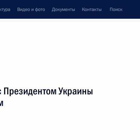
ктура
Видео и фото
Документы
Контакты
Поиск
венный Совет
Совет Безопасности
Комиссии и советы
леграммы
Сведения о Президенте
сентябрь, 2019
ть следующие материалы
с Президентом Украины
м
13
6м