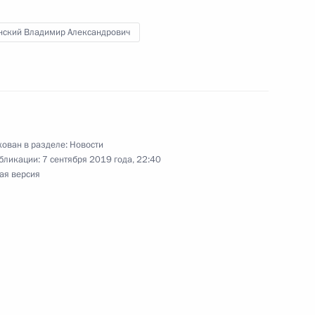
нский Владимир Александрович
стана Эмомали Рахмону
ован в разделе:
Новости
бликации:
7 сентября 2019 года, 22:40
ая версия
том Франции Эммануэлем
ыборах в Мосгордуму
7