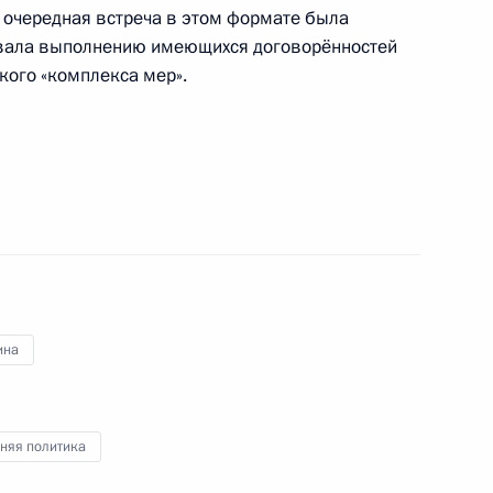
ы очередная встреча в этом формате была
овала выполнению имеющихся договорённостей
ереизбранием на пост
кого «комплекса мер».
я Сбербанка России
3
ль
ина
к
ром» Алексеем Миллером
3
няя политика
ь