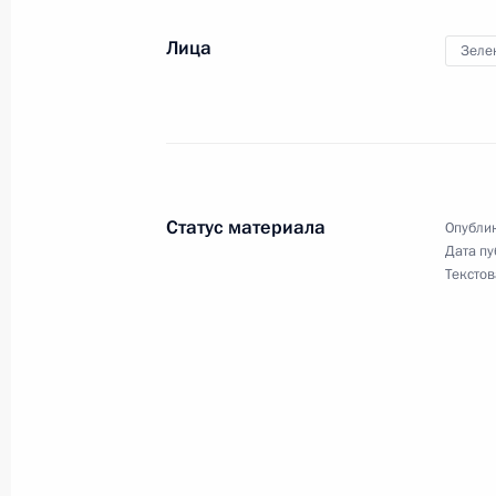
Лица
Зеле
Поздравление Президенту Таджики
с Днём независимости республики
9 сентября 2019 года, 13:10
Статус материала
Опублик
8 сентября 2019 года, воскресенье
Дата пу
Текстов
Телефонный разговор с Президен
Макроном
8 сентября 2019 года, 19:50
Владимир Путин проголосовал на в