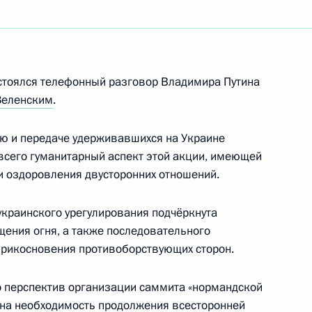
израильские переговоры
стоялся телефонный разговор Владимира Путина
Зеленским
.
ссии Дмитрием Патрушевым
4
ю и передаче удерживавшихся на Украине
ль
 всего гуманитарный аспект этой акции, имеющей
 оздоровления двусторонних отношений.
сии Генассамблеи Всемирной
краинского урегулирования подчёркнута
3м
ения огня, а также последовательного
оприкосновения противоборствующих сторон.
о перспектив организации саммита «нормандской
ена необходимость продолжения всесторонней