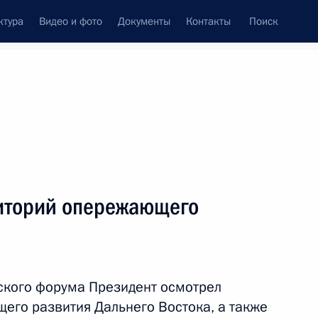
ктура
Видео и фото
Документы
Контакты
Поиск
венный Совет
Совет Безопасности
Комиссии и советы
леграммы
Сведения о Президенте
сентябрь, 2019
ть следующие материалы
иторий опережающего
 области Василием Орловым
ть
ского форума Президент осмотрел
его развития Дальнего Востока, а также