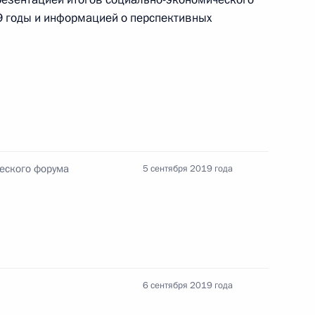
 годы и информацией о перспективных
нии Синдзо Абэ
8
й, остров Русский
лайзии Махатхиром
4
еского форума
5 сентября 2019 года
й, остров Русский
6 сентября 2019 года
ежающего развития
6
14м
й, остров Русский