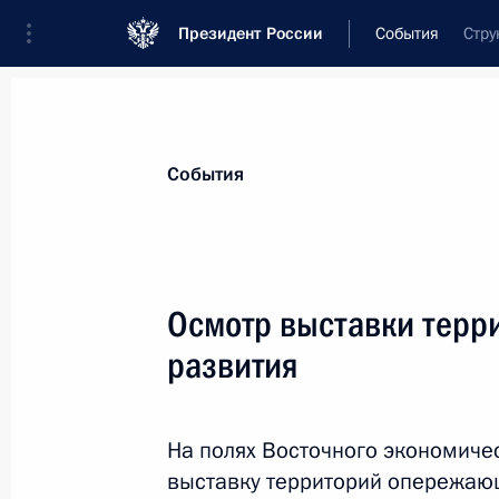
Президент России
События
Стру
Президент
Администрация
Государст
Новости
Стенограммы
Поездки
Те
События
Показа
Осмотр выставки терр
развития
Встреча с губернатором Амурской
6 сентября 2019 года, 17:30
Амурская облас
На полях Восточного экономиче
выставку территорий опережающ