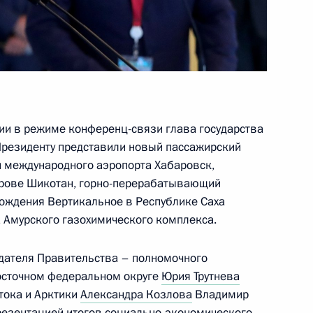
а по дзюдо
13
2м
4
ции в режиме конференц-связи глава государства
й, остров Русский
, Президенту представили новый пассажирский
й международного аэропорта Хабаровск,
рове Шикотан, горно-перерабатываю­щий
экономического форума
рождения Вертикальное в Республике Саха
:
5
а Амур­ского газохимического комп­лекса.
й, остров Русский
дателя Правительства – полномочного
осточном федеральном округе
Юрия Трутнева
оссовета КНР Ху Чуньхуа
6
тока и Арктики
Александра Козлова
Владимир
резентацией итогов социально-экономического
й, остров Русский