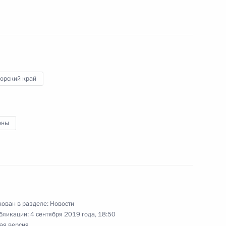
его Востока»
8
8м
й, остров Русский
орский край
:
6
оны
й, остров Русский
оссийско-индийских
5
20м
й, остров Русский
ован в разделе:
Новости
бликации:
4 сентября 2019 года, 18:50
ая версия