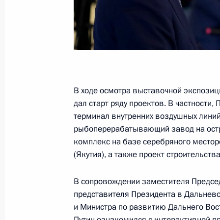
Посещение международного турнир
5 сентября 2019 года, 15:50
Владивосток
Встреча с Виктором Медведчуком
В ходе осмотра выста­вочной экспози
5 сентября 2019 года, 14:00
Приморский кра
дал старт ряду проектов. В частности
терминал внутренних воздушных лини
рыбоперерабатывающий завод на ост
Пленарное заседание Восточного 
комплекс на базе се­ребряного место
(Якутия), а также проект строительств
5 сентября 2019 года, 13:20
Приморский кра
В сопровождении заместителя Предсе
представителя Президента в Дальнев
Встреча с заместителем Премьера Г
и Министра по развитию Дальнего Вос
Путин ознакомился с интерактивной п
5 сентября 2019 года, 09:15
Приморский кра