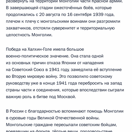
развернуть на территории Монголии части Красной армии.
В завершающей стадии ожесточённых боёв, которые
продолжались с 20 августа по 16 сентября 1939 года,
плечом к плечу с монгольскими воинами они разгромили
захватчиков, отстояли суверенитет и территориальную
целостность Монголии.
Победа на Халхин‑Голе имела большое
военно‑политическое значение. Она стала одной
из основных причин отказа Японии от нападения
на Советский Союз в 1941 году, замедлила её вступление
во Вторую мировую войну. Это позволило советскому
руководству уже в конце 1941 года перебросить на запад
страны части и соединения, которые впоследствии сыграли
важную роль в битве под Москвой.
В России с благодарностью вспоминают помощь Монголии
в суровые годы Великой Отечественной войны.
Монгольские граждане пересылали советским бойцам,
воевавшим на фронте, тёплые вещи, продовольствие,