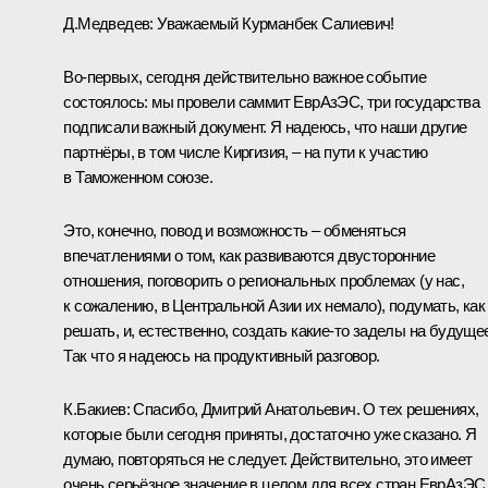
Д.Медведев: Уважаемый Курманбек Салиевич!
Во‑первых, сегодня действительно важное событие
состоялось: мы провели саммит ЕврАзЭС, три государства
подписали важный документ. Я надеюсь, что наши другие
партнёры, в том числе Киргизия, – на пути к участию
в Таможенном союзе.
Это, конечно, повод и возможность – обменяться
впечатлениями о том, как развиваются двусторонние
отношения, поговорить о региональных проблемах (у нас,
к сожалению, в Центральной Азии их немало), подумать, как
решать, и, естественно, создать какие‑то заделы на будуще
Так что я надеюсь на продуктивный разговор.
К.Бакиев: Спасибо, Дмитрий Анатольевич. О тех решениях,
которые были сегодня приняты, достаточно уже сказано. Я
думаю, повторяться не следует. Действительно, это имеет
очень серьёзное значение в целом для всех стран ЕврАзЭС