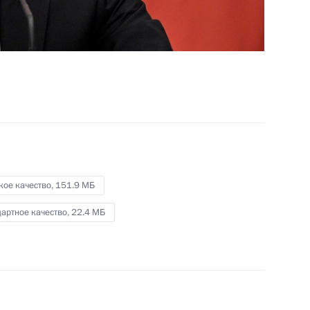
звена здравоохранения
20 августа 2019 года
Видео, 51 мин.
кое качество,
151.9 МБ
артное качество,
22.4 МБ
Заседание попечительского