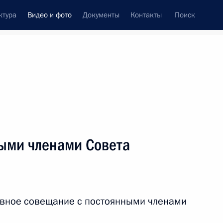
ктура
Видео и фото
Документы
Контакты
Поиск
си
ия, встречи
Встречи со СМИ
август, 2019
ть следующие материалы
ыми членами Совета
Совещание с постоянными
членами Совета
ивное совещание с постоянными членами
Безопасности