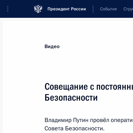
Президент России
События
Стру
Видеозаписи
Фотографии
Аудиозапи
Все материалы
Выступления
Совещан
Видео
Показа
Совещание с постоянн
Безопасности
Совещание
по экономическим вопросам
Владимир Путин провёл операт
Совета Безопасности.