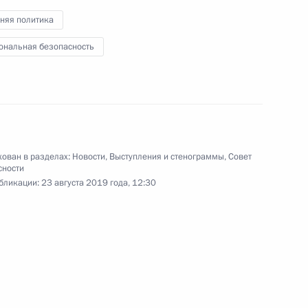
совета фонда «Талант
няя политика
и успех»
ональная безопасность
6 августа 2019 года
Видео, 22 мин.
ован в разделах:
Новости
,
Выступления и стенограммы
,
Совет
сности
бликации:
23 августа 2019 года, 12:30