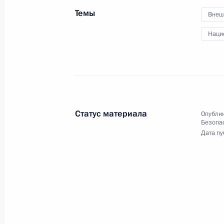
членами Совета
Темы
Внеш
Безопасности
Наци
16 августа 2019 года
Видео, 3 мин.
Статус материала
Опублик
Безопа
Дата пу