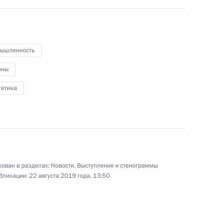
совета фонда «Талант
и успех»
ышленность
6 августа 2019 года
Видео, 22 мин.
оны
гетика
ован в разделах:
Новости
,
Выступления и стенограммы
бликации:
22 августа 2019 года, 13:50