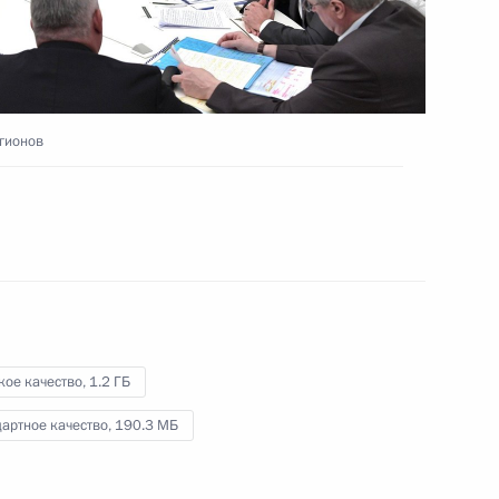
звена здравоохранения
20 августа 2019 года
Видео, 51 мин.
гионов
кое качество,
1.2 ГБ
артное качество,
190.3 МБ
Заседание попечительского