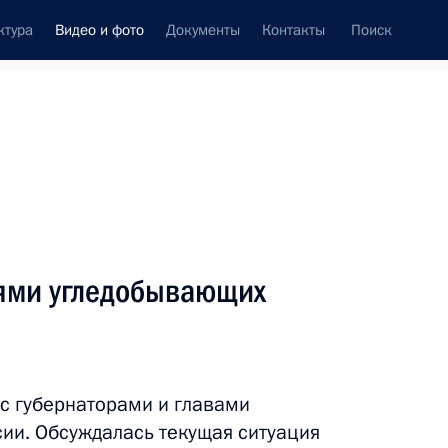
ктура
Видео и фото
Документы
Контакты
Поиск
си
ия, встречи
Встречи со СМИ
август, 2019
ть следующие материалы
лями угледобывающих
Совещание с постоянными
членами Совета
 с губернаторами и главами
Безопасности
ии. Обсуждалась текущая ситуация