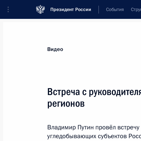
Президент России
События
Стру
Видеозаписи
Фотографии
Аудиозапи
Все материалы
Выступления
Совещан
Видео
Показа
Встреча с руководите
регионов
Совещание
по экономическим вопросам
Владимир Путин провёл встречу
угледобывающих субъектов Росс