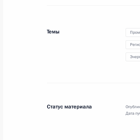
членами Совета
Безопасности
Темы
Пром
16 августа 2019 года
Видео, 3 мин.
Реги
Энер
Статус материала
Опублик
Дата пу