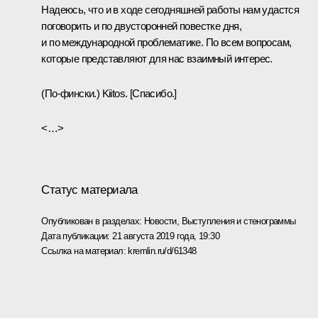
Надеюсь, что и в ходе сегодняшней работы нам удастся
поговорить и по двусторонней повестке дня,
и по международной проблематике. По всем вопросам,
которые представляют для нас взаимный интерес.
(
П
о-фински.)
Kiitos. [Спасибо.]
<…>
Статус материала
Опубликован в разделах:
Новости
,
Выступления и стенограммы
Дата публикации:
21 августа 2019 года, 19:30
Ссылка на материал:
kremlin.ru/d/61348