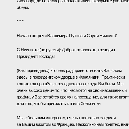
Свеаборг, где переговоры продолжились в формате рабочег
обеда.
* * *
Начало встречи Владимира Путина и Саули Ниинистё
С.Ниинистё
(по-русски)
: Добро пожаловать, господин
Президент! Господа!
(
К
ак переведено.)
Я очень рад приветствовать Вас снова
здесь, в президентском дворце в Финляндии. Практически
только год прошёл с последнего раза, когда Вы были. Мы
очень высоко ценим то, что, несмотря на свой насыщенный
график, у Вас остаётся время на посещение, для таких визит
для того, чтобы приезжать к нам в Хельсинки.
Мы с большим интересом, очень тщательно следили
за Вашим визитом во Францию. Насколько нам понятно, виз