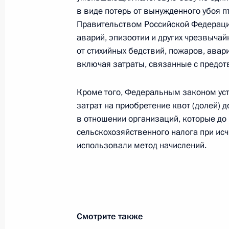
в виде потерь от вынужденного убоя 
Правительством Российской Федерации
Дмитрий Медведев и Президент Ки
аварий, эпизоотии и других чрезвычай
провели двустороннюю встречу
от стихийных бедствий, пожаров, авар
27 ноября 2009 года, 18:45
Минск
включая затраты, связанные с предот
Кроме того, Федеральным законом ус
затрат на приобретение квот (долей) 
Соболезнования Королю Саудовско
в отношении организаций, которые до 
людей в результате наводнения
сельскохозяйственного налога при ис
27 ноября 2009 года, 18:30
использовали метод начислений.
Подписаны документы о создании 
Белоруссии и Казахстана
Смотрите также
27 ноября 2009 года, 18:00
Минск