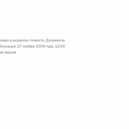
декс и отдельные
ован в разделах:
Новости
,
Документы
бликации:
27 ноября 2009 года, 12:00
ая версия
иции
 Налогового кодекса