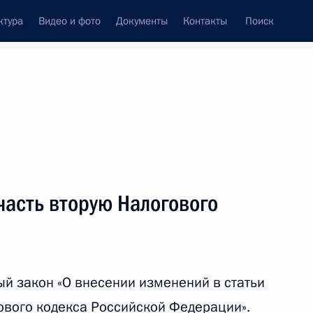
ктура
Видео и фото
Документы
Контакты
Поиск
венный Совет
Совет Безопасности
Комиссии и советы
леграммы
Сведения о Президенте
ноябрь, 2009
ть следующие материалы
асть вторую Налогового
опросам ликвидации
4
29м
 экспресса»
сть, Горки
й закон «О внесении изменений в статьи
ового кодекса Российской Федерации».