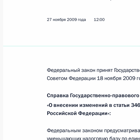
Дмитрий Медведев провёл селекто
с катастрофой «Невского экспресса
27 ноября 2009 года
12:00
28 ноября 2009 года, 11:00
Москва
Дмитрий Медведев проинформиров
происшествии на железной дороге 
Федеральный закон принят Государств
Советом Федерации 18 ноября 2009 г
28 ноября 2009 года, 00:45
Справка Государственно-правового
«О внесении изменений в статьи 34
27 ноября 2009 года, пятница
Российской Федерации»:
Ответы на вопросы российских жур
Федеральным законом предусматривае
27 ноября 2009 года, 19:00
Минск
уменьшающих налоговую базу по едино