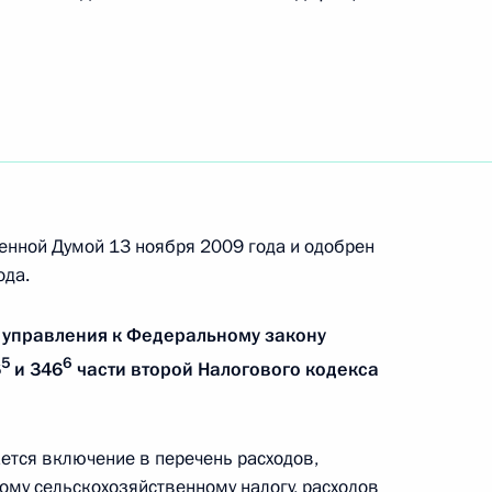
рное совещание в связи
»
ан о чрезвычайном
в Тверской области
енной Думой 13 ноября 2009 года и одобрен
ода.
 управления к Федеральному закону
5
6
6
и 346
части второй Налогового кодекса
налистов
тся включение в перечень расходов,
му сельскохозяйственному налогу, расходов