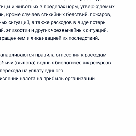
птицы и животных в пределах норм, утверждаемых
, кроме случаев стихийных бедствий, пожаров,
ргизии Курманбек Бакиев
1
ных ситуаций, а также расходов в виде потерь
ий, эпизоотии и других чрезвычайных ситуаций,
вращением и ликвидацией их последствий.
танавливаются правила отнесения к расходам
добычи (вылова) водных биологических ресурсов
й Аравии в связи с гибелью
перехода на уплату единого
числении налога на прибыль организаций
Таможенного союза России,
11