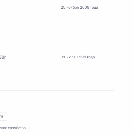
25 ноября 2009 года
а Гурбангулы
 рабочим визитом
8г.
31 июля 1998 года
андра Бедрицкого
дарственной гражданской
ги
ское хозяйство