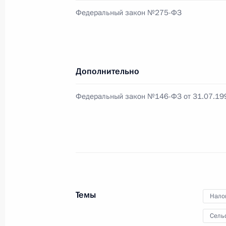
Федеральный закон №275-ФЗ
29 ноября Президент Туркменистан
Бердымухамедов посетит Россию с
27 ноября 2009 года, 13:30
Дополнительно
Федеральный закон №146-ФЗ от 31.07.199
Дмитрий Медведев назначил Алекс
советником Президента
27 ноября 2009 года, 13:15
Внесено изменение в закон о госу
Темы
Нало
службе
Сель
27 ноября 2009 года, 13:00