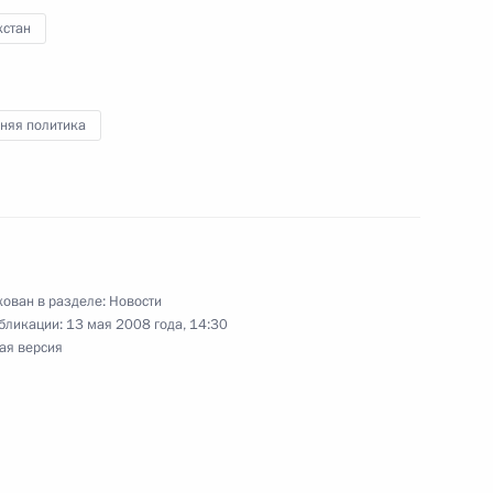
и вручения премии «Семья
хстан
няя политика
административные барьеры,
1
са
ован в разделе:
Новости
бликации:
13 мая 2008 года, 14:30
ая версия
ром иностранных дел
2
айнмайером