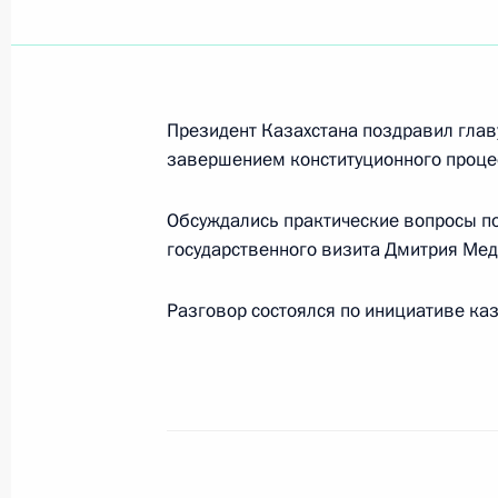
14 мая 2008 года, среда
Дмитрий Медведев подписал Указ 
Президент Казахстана поздравил глав
по ликвидации административных 
завершением конституционного проце
осуществлении предпринимательско
14 мая 2008 года, 22:30
Обсуждались практические вопросы п
государственного визита Дмитрия Мед
Разговор состоялся по инициативе каз
Указы о назначении полномочных 
государства в федеральных округах
14 мая 2008 года, 19:45
Дмитрий Медведев направил привет