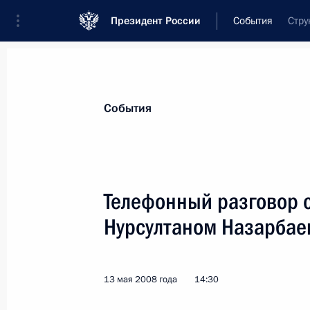
Президент России
События
Стру
Президент
Администрация
Государст
Новости
Стенограммы
Поездки
Те
События
Показа
Телефонный разговор 
Нурсултаном Назарба
Дмитрий Медведев поздравил футбо
российских болельщиков с победой
УЕФА
13 мая 2008 года
14:30
15 мая 2008 года, 01:20