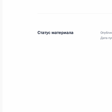
Телефонный разговор с Премьер-м
Биньямином Нетаньяху
8 июля 2019 года, 12:45
Статус материала
Опублик
Дата пу
7 июля 2019 года, воскресенье
Обращение по случаю 45-летия с н
7 июля 2019 года, 12:30
6 июля 2019 года, суббота
Телефонный разговор с Президент
Эрдоганом