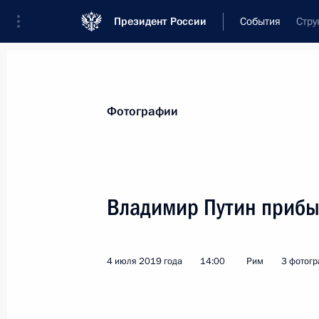
Президент России
События
Стру
Президент
Администрация
Государст
Новости
Стенограммы
Поездки
Те
Фотографии
Показа
Владимир Путин прибы
II Глобальный саммит по производс
9 июля 2019 года, 15:25
Екатеринбург
4 июля 2019 года
14:00
Рим
3 фотог