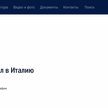
ктура
Видео и фото
Документы
Контакты
Поиск
венный Совет
Совет Безопасности
Комиссии и советы
леграммы
Сведения о Президенте
июль, 2019
ть следующие материалы
л в Италию
тву и индустриализации
6
14м
рафии