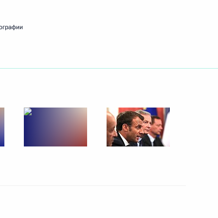
тина
8
35м
ографии
авой Минобороны Саудовской
5
м Аль Саудом
ельфаттахом Сиси
6
ати»
3