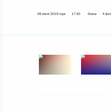
Пресс-конференция Владимира Пу
29 июня 2019 года, 10:50
Осака
28 июня 2019 года
17:30
Осака
4 фот
Встреча с Наследным принцем, гл
Аравии Мухаммедом Бен Сальмано
29 июня 2019 года, 10:10
Осака
Встреча с Президентом Египта Абд
29 июня 2019 года, 09:45
Осака
Итоговое заседание «Группы двадц
29 июня 2019 года, 08:20
Осака