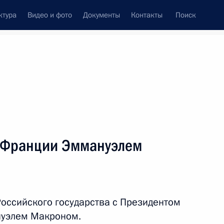
ктура
Видео и фото
Документы
Контакты
Поиск
венный Совет
Совет Безопасности
Комиссии и советы
леграммы
Сведения о Президенте
июнь, 2019
ть следующие материалы
м Франции Эммануэлем
годов России и Японии
6
7м
Российского государства с Президентом
нуэлем Макроном.