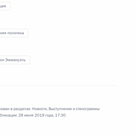
ция
гелой Меркель
5
няя политика
он Эммануэль
джепом Тайипом Эрдоганом
5
ован в разделах:
Новости
,
Выступления и стенограммы
бликации:
28 июня 2019 года, 17:30
Чжэ Ином
5