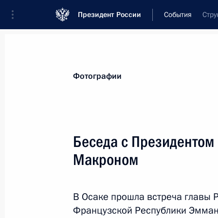
Президент России
События
Стру
Президент
Администрация
Государст
Новости
Стенограммы
Поездки
Те
Фотографии
Показа
Беседа с Президенто
Макроном
Церемония закрытия перекрёстных 
29 июня 2019 года, 12:40
Осака
В Осаке прошла встреча главы 
Французской Республики Эмма