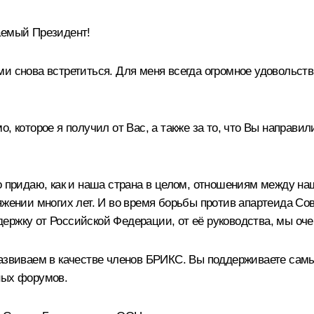
аемый Президент!
ми снова встретиться. Для меня всегда огромное удовольст
, которое я получил от Вас, а также за то, что Вы направи
но придаю, как и наша страна в целом, отношениям между н
яжении многих лет. И во время борьбы против апартеида Со
ржку от Российской Федерации, от её руководства, мы оче
 развиваем в качестве членов БРИКС. Вы поддерживаете са
ных форумов.