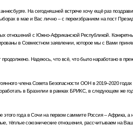
ханнесбурге. На сегодняшней встрече хочу ещё раз поздрав
борах в мае и Вас лично – с переизбранием на пост Прези
ых отношений с Южно-Африканской Республикой. Конкретны
рованы в Совместном заявлении, которое мы с Вами принял
 продолжено. Надеюсь, что всё, что было наработано в пре
оянного члена Совета Безопасности ООН в 2019–2020 годах
 поработать в Бразилии в рамках БРИКС, в следующем же го
 этого года в Сочи на первом саммите Россия – Африка, а 
ые, тёплые союзнические отношения, рассчитываем на Ваш