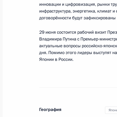
инновации и цифровизация, рынки тру
инфраструктура, энергетика, климат 
Встреча с Президентом Турции Ре
договорённости будут зафиксированы 
29 июня 2019 года, 05:20
Осака
29 июня состоится рабочий визит Пре
Владимира Путина с Премьер-минист
28 июня 2019 года, пятница
актуальные вопросы российско-японск
дня. Помимо этого лидеры выступят на
Беседа с Президентом Кореи Мун 
Японии в России.
28 июня 2019 года, 19:10
Осака
Беседа с Президентом Франции Э
28 июня 2019 года, 17:30
Осака
География
Япон