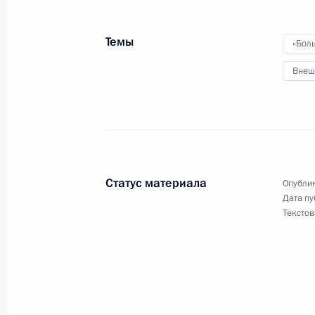
Первый день саммита «Группы двад
28 июня 2019 года, 15:30
Осака
Темы
«Бол
Внеш
Беседа с Премьер-министром Вели
28 июня 2019 года, 11:30
Осака
Статус материала
Опублик
Встреча лидеров России, Индии и 
Дата пу
Текстов
28 июня 2019 года, 11:00
Осака
Беседа с Президентом США Донал
28 июня 2019 года, 09:30
Осака