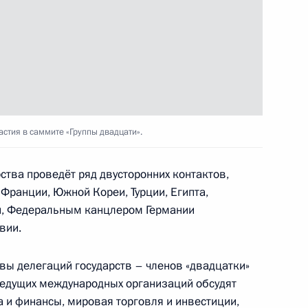
ельфаттахом Сиси
6
стия в саммите «Группы двадцати».
ати»
3
рства проведёт ряд двусторонних контактов,
 Франции, Южной Кореи, Турции, Египта,
и, Федеральным канцлером Германии
вии.
гелой Меркель
5
вы делегаций государств – членов «двадцатки»
ведущих международных организаций обсудят
а и финансы, мировая торговля и инвестиции,