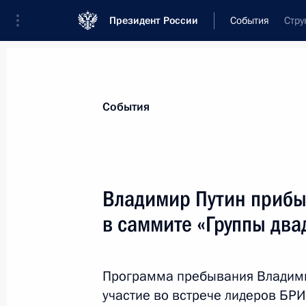
Президент России
События
Стру
Президент
Администрация
Государст
Новости
Стенограммы
Поездки
Те
События
Показа
Владимир Путин прибы
в саммите «Группы два
Заявления для прессы по итогам р
переговоров
29 июня 2019 года, 14:00
Осака
Программа пребывания Владими
участие во встрече лидеров БРИ