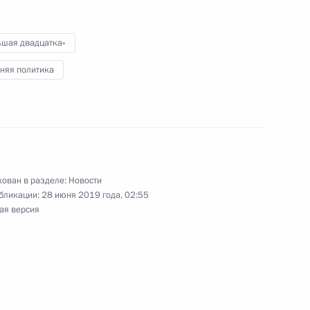
цати»
12
ьшая двадцатка»
няя политика
кобритании Терезой Мэй
3
ован в разделе:
Новости
Китая
5
6м
бликации:
28 июня 2019 года, 02:55
ая версия
ьдом Трампом
10