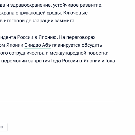
да и здравоохранение, устойчивое развитие,
и охрана окружающей среды. Ключевые
джепом Тайипом Эрдоганом
5
в итоговой декларации саммита.
зидента России в Японию. На переговорах
ром Японии
Синдзо Абэ
планируется обсудить
ого сотрудничества и международной повестки
 церемонии закрытия Года России в Японии и Года
Чжэ Ином
5
ммануэлем Макроном
4
ия