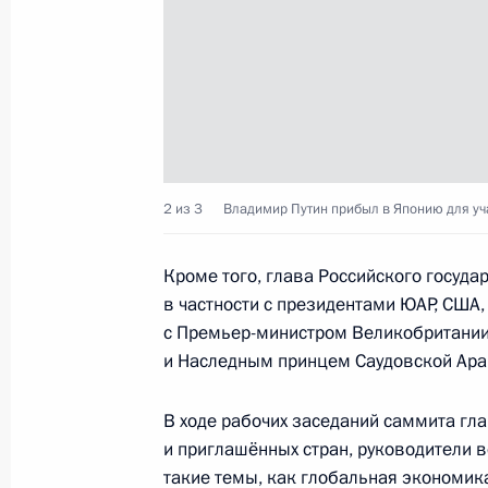
29 июня 2019 года, 10:10
Осака
Встреча с Президентом Египта Абд
29 июня 2019 года, 09:45
Осака
2 из 3
Владимир Путин прибыл в Японию для уча
Итоговое заседание «Группы двадц
Кроме того, глава Российского госуда
в частности с президентами ЮАР, США,
29 июня 2019 года, 08:20
Осака
с Премьер-министром Великобритани
и Наследным принцем Саудовской Ара
Встреча с канцлером Германии Ан
В ходе рабочих заседаний саммита гла
29 июня 2019 года, 06:00
Осака
и приглашённых стран, руководители 
такие темы, как глобальная экономик