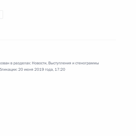
 Совета Безопасности
6
елоруссию с рабочим
ован в разделах:
Новости
,
Выступления и стенограммы
бликации:
20 июня 2019 года, 17:20
т Японию для участия
развития сети автомобильных
:
12