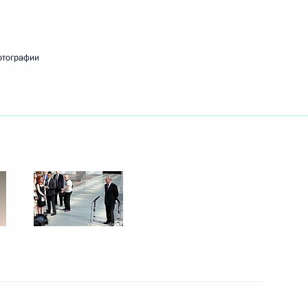
рио главы Республики
отографии
м
2
2