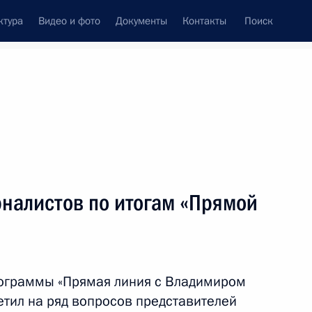
ктура
Видео и фото
Документы
Контакты
Поиск
венный Совет
Совет Безопасности
Комиссии и советы
леграммы
Сведения о Президенте
июнь, 2019
ть следующие материалы
рналистов по итогам «Прямой
 военно‑учебных заведений
8
6м
ограммы «Прямая линия с Владимиром
етил на ряд вопросов представителей