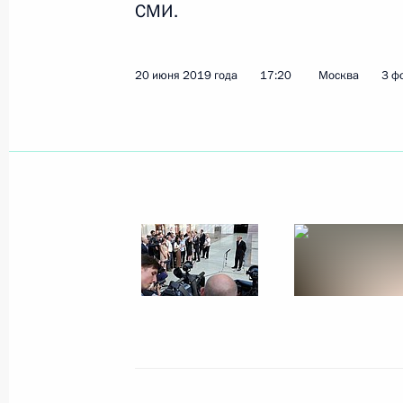
26 июня 2019 года, среда
СМИ.
Махмуд-Али Калиматов назначен в
Ингушетия
20 июня 2019 года
17:20
Москва
3 ф
26 июня 2019 года, 20:40
Встреча с Махмуд-Али Калиматовы
26 июня 2019 года, 20:35
Москва, Кремль
Встреча с Юнус-Беком Евкуровым
26 июня 2019 года, 20:20
Москва, Кремль