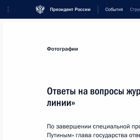
Президент России
События
Стру
Президент
Администрация
Государст
Новости
Стенограммы
Поездки
Те
Фотографии
Показа
Ответы на вопросы жу
линии»
Приём в честь выпускников высших
27 июня 2019 года, 13:30
Москва, Кремль
По завершении специальной пр
Путиным» глава государства отв