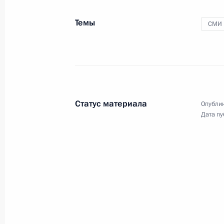
Совещание с постоянными членами
26 июня 2019 года, 17:50
Москва, Кремль
Темы
СМИ
30 июня Владимир Путин посетит Б
визитом
26 июня 2019 года, 16:10
Статус материала
Опублик
Дата пу
28–29 июня Владимир Путин посети
в саммите «Группы двадцати»
26 июня 2019 года, 16:00
Заседание Госсовета по вопросам 