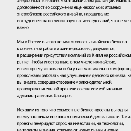
энергоблока Тяньваньской атомной электростанции. Имеют
договорённости о сооружении ещё нескольких атомных
энергоблоков российского дизайна, наращивание
сотрудничества по линии научных исследований, что не мен
важно.
Мы в России высоко ценим готовность китайского бизнеса
к совместной работе и заинтересованы, разумеется,
в расширении присутствия компаний из Китая на российском
рынке. Чтобы иностранные, в том числе и китайские,
инвесторы чувствовали себя у нас максимально комфортно
продолжаем работать над улучшением делового климата, к
вы знаете, совершенствованием законодательной,
правоприменительной практики со снятием избыточных
административных барьеров.
Исходим из того, что совместные бизнес‑проекты выгодны
всем участникам внешнеэкономической деятельности. Таки
проекты генерируют спрос на инвестиции, на технологии,
на таланты и знания, открывают новые рынки и новые