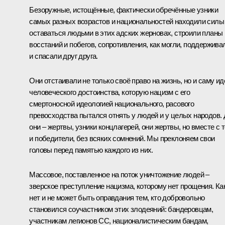
Безоружные, истощённые, фактически обречённые узники
самых разных возрастов и национальностей находили силы
оставаться людьми в этих адских жерновах, строили планы
восстаний и побегов, сопротивления, как могли, поддержива
и спасали друг друга.
Они отстаивали не только своё право на жизнь, но и саму и
человеческого достоинства, которую нацизм с его
смертоносной идеологией национального, расового
превосходства пытался отнять у людей и у целых народов. 
они – жертвы, узники концлагерей, они жертвы, но вместе с 
и победители, без всяких сомнений. Мы преклоняем свои
головы перед памятью каждого из них.
Массовое, поставленное на поток уничтожение людей –
зверское преступление нацизма, которому нет прощения. Ка
нет и не может быть оправдания тем, кто добровольно
становился соучастником этих злодеяний: бандеровцам,
участникам легионов СС, националистическим бандам,