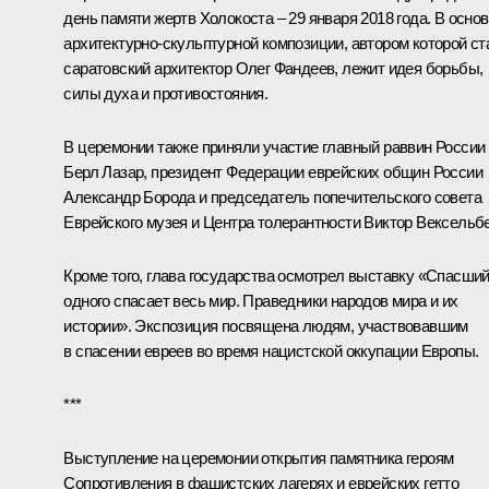
день памяти жертв Холокоста – 29 января 2018 года. В осно
архитектурно-скульптурной композиции, автором которой ст
саратовский архитектор Олег Фандеев, лежит идея борьбы,
силы духа и противостояния.
В церемонии также приняли участие главный раввин России
Берл Лазар, президент Федерации еврейских общин России
Александр Борода и председатель попечительского совета
Еврейского музея и Центра толерантности Виктор Вексельбе
Кроме того, глава государства осмотрел выставку «Спасши
одного спасает весь мир. Праведники народов мира и их
истории». Экспозиция посвящена людям, участвовавшим
в спасении евреев во время нацистской оккупации Европы.
***
Выступление на церемонии открытия памятника героям
Сопротивления в фашистских лагерях и еврейских гетто