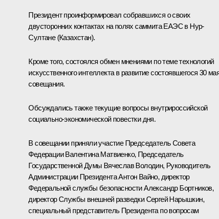
Президент проинформировал собравшихся о своих
двусторонних контактах на полях саммита
ЕАЭС
в Нур-
Султане (Казахстан).
Кроме того, состоялся обмен мнениями по теме технологий
искусственного интеллекта в развитие состоявшегося 30 ма
совещания.
Обсуждались также текущие вопросы внутрироссийской
социально-экономической повестки дня.
В совещании приняли участие Председатель Совета
Федерации
Валентина Матвиенко
, Председатель
Государственной Думы
Вячеслав Володин
, Руководитель
Администрации Президента
Антон Вайно
, директор
Федеральной службы безопасности
Александр Бортников
,
директор Службы внешней разведки
Сергей Нарышкин
,
специальный представитель Президента по вопросам