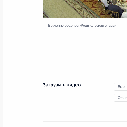
госуниверситета
6 июня 2019 года
Видео, 17 мин.
Вручение орденов «Родительская слава»
Загрузить видео
Высо
Станд
Вручение орденов