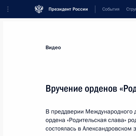
Президент России
События
Стру
Видеозаписи
Фотографии
Аудиозапи
Все материалы
Выступления
Совещан
Видео
Показа
Вручение орденов «Род
Приём по случаю
В преддверии Международного д
празднования Дня России
ордена «Родительская слава» р
состоялась в Александровском 