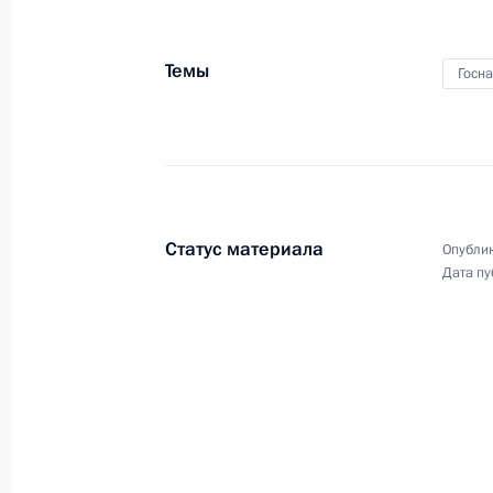
«Родительская слава»
Темы
Госн
30 мая 2019 года
Видео, 21 мин.
Статус материала
Опублик
Дата пу