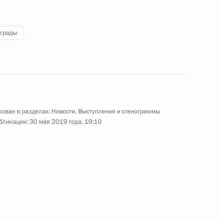
наград Российской
Федерации
аграды
23 мая 2019 года
Видео, 55 мин.
ован в разделах:
Новости
,
Выступления и стенограммы
бликации:
30 мая 2019 года, 19:10