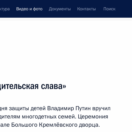
ктура
Видео и фото
Документы
Контакты
Поиск
си
ия, встречи
Встречи со СМИ
июнь, 2019
ть следующие материалы
ительская слава»
Вручение Государственных
ня защиты детей Владимир Путин вручил
премий Российской
одителям многодетных семей. Церемония
Федерации
зале Большого Кремлёвского дворца.