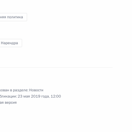
няя политика
н
 Нарендра
т Россия – Африка
ован в разделе:
Новости
а
бликации:
23 мая 2019 года, 12:00
1
3м
ая версия