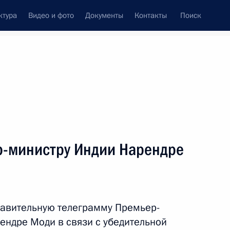
ктура
Видео и фото
Документы
Контакты
Поиск
венный Совет
Совет Безопасности
Комиссии и советы
леграммы
Сведения о Президенте
май, 2019
ть следующие материалы
р-министру Индии Нарендре
 Совета Безопасности
1
равительную телеграмму Премьер-
ендре Моди в связи с убедительной