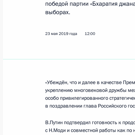
30 мая 2019 года, четверг
победой партии «Бхаратия джан
выборах.
Телефонный разговор с Президент
Эрдоганом
30 мая 2019 года, 21:00
23 мая 2019 года
12:00
Вручение орденов «Родительская с
30 мая 2019 года, 19:10
Москва, Кремль
«Убеждён, что и далее в качестве Пр
укреплению многовековой дружбы ме
особо привилегированного стратегичес
Совещание по вопросам развития т
в поздравлении глава Российского гос
искусственного интеллекта
30 мая 2019 года, 15:30
В.Путин подтвердил готовность к про
с Н.Моди и совместной работы как по