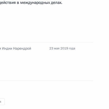
действия в международных делах.
Игорем Додоном
4
м Индии Нарендрой
экономического совета
23 мая 2019 года
16
10м
ахстана Нурсултаном
6
я