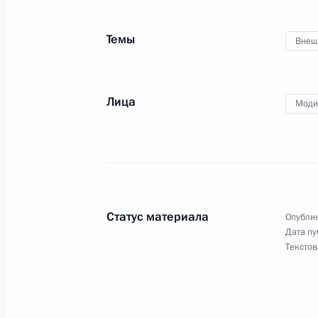
Темы
Внеш
Владимир Путин прибыл в Казахста
28 мая 2019 года, 17:45
Нур-Султан
Лица
Моди
24 октября в Сочи состоится самми
28 мая 2019 года, 12:00
Статус материала
Опублик
Поздравление с Днём пограничник
Дата пу
Текстов
28 мая 2019 года, 09:00
Москва, Кремль