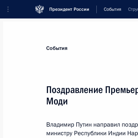
Президент России
События
Стру
Президент
Администрация
Государст
Новости
Стенограммы
Поездки
Те
События
Показа
Поздравление Премье
Моди
Совещание с постоянными членами
31 мая 2019 года, 13:40
Москва, Кремль
Владимир Путин направил позд
министру Республики Индии Нар