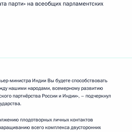
ата парти» на всеобщих парламентских
ом Турции Реджепом Тайипом
лава»
25
21м
емьер-министра Индии Вы будете способствовать
жду нашими народами, всемерному развитию
кого партнёрства России и Индии», – подчеркнул
ехнологий в области
:
8
ударства.
должению плодотворных личных контактов
 наращиванию всего комплекса двусторонних