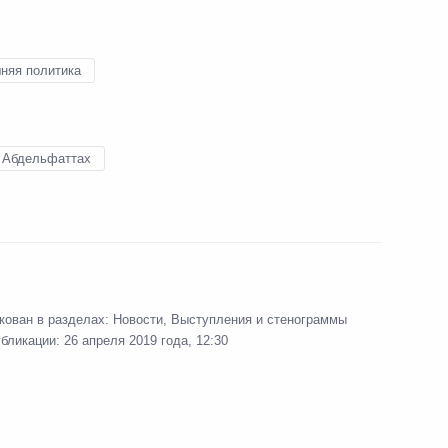
лтавченко
3
няя политика
 Абдельфаттах
снефть» Николаем Токаревым
5
 Совета Безопасности
6
кован в разделах:
Новости
,
Выступления и стенограммы
убликации:
26 апреля 2019 года, 12:30
ьник