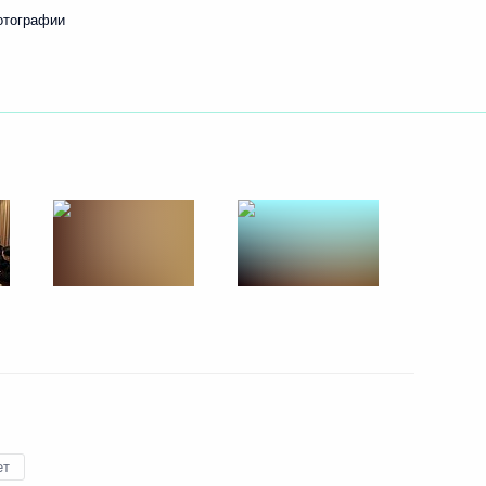
отографии
ориях иностранных граждан
раво обратиться
ство Российской Федерации
ом Турции Реджепом Тайипом
ет