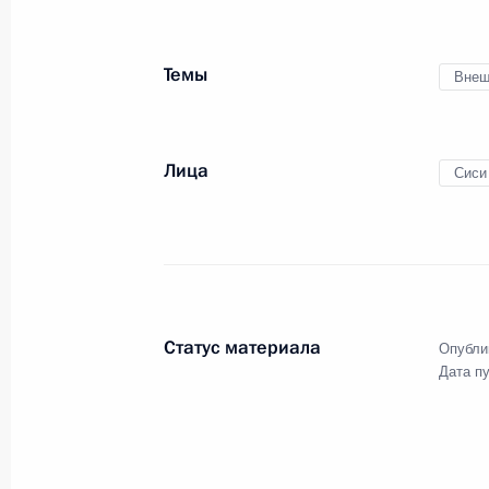
Встреча с главой ОСК Георгием По
Темы
Внеш
30 апреля 2019 года, 17:10
Москва, Кремль
Лица
Сиси
Встреча с главой компании «Тран
30 апреля 2019 года, 16:05
Москва, Кремль
Совещание с постоянными членами
Статус материала
Опубли
30 апреля 2019 года, 15:25
Москва, Кремль
Дата п
29 апреля 2019 года, понедел