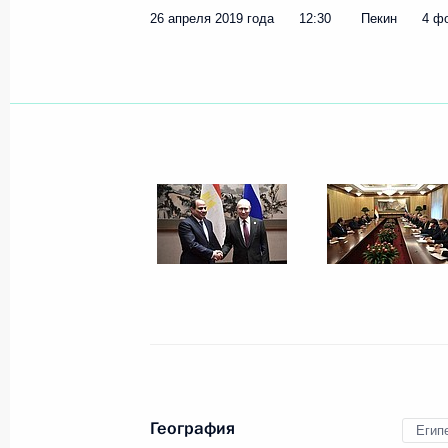
26 апреля 2019 года
12:30
Пекин
4 ф
1 мая 2019 года, среда
Подписан Указ об отдельных катег
и лиц без гражданства, имеющих п
с заявлениями о приёме в граждан
в упрощённом порядке
1 мая 2019 года, 12:50
30 апреля 2019 года, вторник
Телефонный разговор с Президент
Эрдоганом
30 апреля 2019 года, 20:00
География
Егип