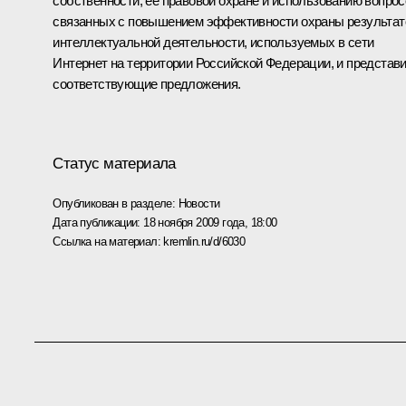
собственности, её правовой охране и использованию
вопрос
связанных с повышением эффективности охраны результат
интеллектуальной деятельности, используемых в сети
Интернет на территории Российской Федерации, и представ
соответствующие предложения.
Статус материала
Опубликован в разделе:
Новости
Дата публикации:
18 ноября 2009 года, 18:00
Ссылка на материал:
kremlin.ru/d/6030