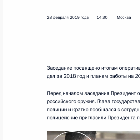
Рабочая встреча с губернатором К
28 февраля 2019 года
14:30
Москва
Александром Уссом
2 марта 2019 года, 16:15
Красноярск
Встреча с членами исполнительно
Заседание посвящено итогам оператив
федерации университетского спорт
дел за 2018 год и планам работы на 2
2 марта 2019 года, 14:45
Красноярск
Перед началом заседания Президент 
российского оружия. Глава государств
полиции и кратко пообщался с сотруд
Соболезнования в связи с кончин
полицейские пригласили Президента пр
2 марта 2019 года, 14:30