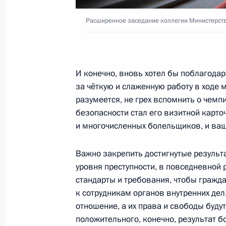
Расширенное заседание коллегии Министерств
Встреча с председателем правлен
Леонидом Михельсоном
26 февраля 2019 года, 13:55
Москва, Крем
И конечно, вновь хотел бы поблагодар
за чёткую и слаженную работу в ходе
разумеется, не грех вспомнить о чемп
Телефонный разговор с Президент
безопасности стал его визитной карто
Эрдоганом
и многочисленных болельщиков, и ваш
26 февраля 2019 года, 12:10
Важно закрепить достигнутые результ
уровня преступности, в повседневной
25 февраля 2019 года, понедельни
стандарты и требования, чтобы гражда
к сотрудникам органов внутренних дел
Телефонный разговор с Премьер-
отношение, а их права и свободы буду
Пашиняном
положительного, конечно, результат 