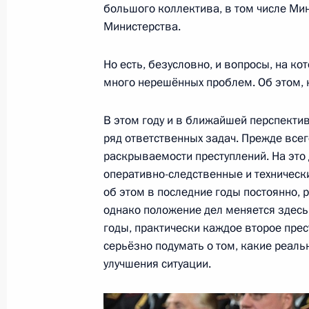
большого коллектива, в том числе Мин
25 февраля 2019 года, 14:30
Министерства.
Но есть, безусловно, и вопросы, на к
Встреча с Министром промышленно
много нерешённых проблем. Об этом, 
Мантуровым
25 февраля 2019 года, 14:10
Москва, Крем
В этом году и в ближайшей перспектив
ряд ответственных задач. Прежде все
раскрываемости преступлений. На это
оперативно-следственные и техническ
23 февраля 2019 года, суббота
об этом в последние годы постоянно, 
Президент возложил венок к Могил
однако положение дел меняется здесь 
годы, практически каждое второе пре
23 февраля 2019 года, 12:30
Москва
серьёзно подумать о том, какие реаль
улучшения ситуации.
22 февраля 2019 года, пятница