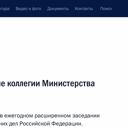
ктура
Видео и фото
Документы
Контакты
Поиск
венный Совет
Совет Безопасности
Комиссии и советы
леграммы
Сведения о Президенте
март, 2019
ть следующие материалы
е коллегии Министерства
ерсиады
16
2м
 в ежегодном расширенном заседании
них дел Российской Федерации.