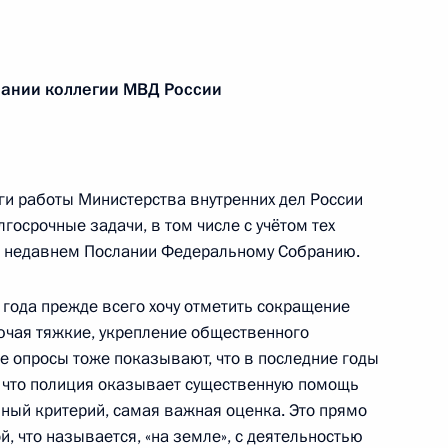
инистерства внутренних дел
16
53м
ании коллегии МВД России
ги работы Министерства внутренних дел России
госрочные задачи, в том числе с учётом тех
Сил специальных операций
3
6м
в недавнем Послании Федеральному Собранию.
года прежде всего хочу отметить сокращение
ючая тяжкие, укрепление общественного
е опросы тоже показывают, что в последние годы
аиля Биньямином Нетаньяху
5
т, что полиция оказывает существенную помощь
ль
вный критерий, самая важная оценка. Это прямо
, что называется, «на земле», с деятельностью