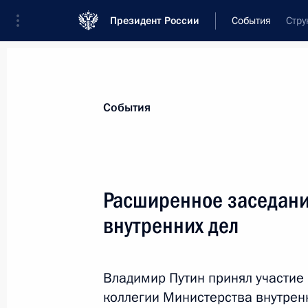
Президент России
События
Стру
Президент
Администрация
Государст
Новости
Стенограммы
Поездки
Те
События
Показа
Расширенное заседани
внутренних дел
2 марта 2019 года, суббота
Открытие Всемирной зимней унив
Владимир Путин принял участие
2 марта 2019 года, 18:45
Красноярск
коллегии Министерства внутрен