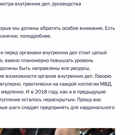
истра внутренних дел, руководства
оторые мы должны обратить особое внимание. Есть
сти и торговли Денисом
5
конечно, поподробнее.
ль
е перед органами внутренних дел стоит целый
го, важно планомерно повышать уровень
 должны быть направлены все ресурсы,
ие возможности органов внутренних дел. Говорю
регулярно, практически на каждой коллегии МВД,
е Неизвестного Солдата
7
медленно. И в 2018 году, как и в предыдущие
ступление осталось нераскрытым. Прошу вас
ные шаги следует предпринять для кардинального