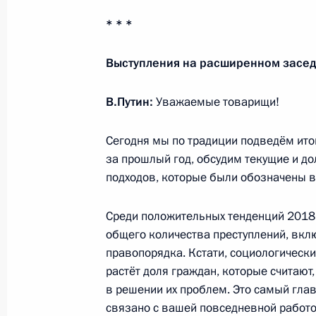
* * *
Расширенное заседание коллегии М
Выступления на расширенном засед
28 февраля 2019 года, 14:30
Москва
В.Путин:
Уважаемые товарищи!
Сегодня мы по традиции подведём ито
27 февраля 2019 года, среда
за прошлый год, обсудим текущие и дол
Торжественный вечер в честь Дня 
подходов, которые были обозначены 
27 февраля 2019 года, 20:45
Москва
Среди положительных тенденций 2018 
общего количества преступлений, вкл
правопорядка. Кстати, социологически
Встреча с Премьер-министром Изр
растёт доля граждан, которые считаю
27 февраля 2019 года, 16:10
Москва, Крем
в решении их проблем. Это самый гла
связано с вашей повседневной работой