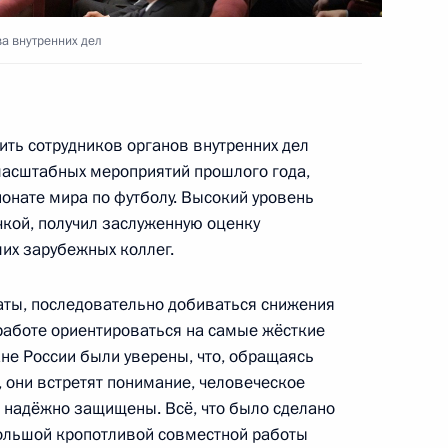
а внутренних дел
ия компании «НОВАТЭК»
3
ль
ить сотрудников органов внутренних дел
 масштабных мероприятий прошлого года,
ионате мира по футболу. Высокий уровень
ом Турции Реджепом Тайипом
чкой, получил заслуженную оценку
их зарубежных коллег.
аты, последовательно добиваться снижения
 работе ориентироваться на самые жёсткие
к
не России были уверены, что, обращаясь
, они встретят понимание, человеческое
министром Армении Николом
т надёжно защищены. Всё, что было сделано
большой кропотливой совместной работы