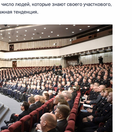
 число людей, которые знают своего участкового,
ажная тенденция.
ва
6
28м
ль
реализации Послания
ию
ится с Биньямином Нетаньяху