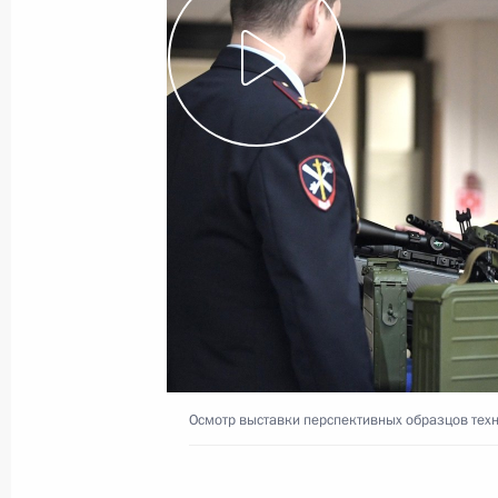
1 марта 2019 года, пятница
Встреча с главой компании «Россе
1 марта 2019 года, 14:30
Москва, Кремль
28 февраля 2019 года, четверг
Телефонный разговор с Премьер-
Моди
28 февраля 2019 года, 19:30
Осмотр выставки перспективных образцов тех
Ответы на вопросы журналистов
28 февраля 2019 года, 15:10
Москва