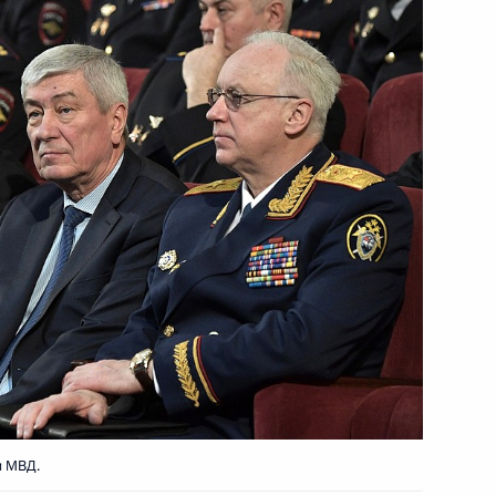
й Дню защитника Отечества
6
5м
ль
 Совета Безопасности
6
ль
ть предыдущие материалы
и МВД.