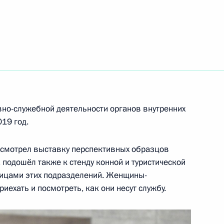
расноярского края
4
го комитета Международной
2
11м
но-служебной деятельности органов внутренних
а
019 год.
осмотрел выставку перспективных образцов
а подошёл также к стенду конной и туристической
ницами этих подразделений. Женщины-
ой Жореса Алфёрова
иехать и посмотреть, как они несут службу.