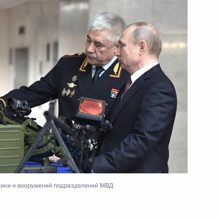
ти» Павлом Ливинским
4
министром Индии Нарендрой
ники и вооружений подразделений МВД
2
7м