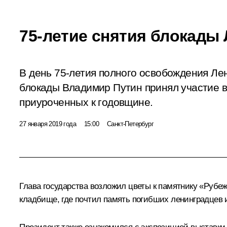
75-летие снятия блокады
В день 75-летия полного освобождения Ле
блокады Владимир Путин принял участие в
приуроченных к годовщине.
27 января 2019 года
15:00
Санкт-Петербург
Глава государства возложил цветы к памятнику «Рубе
кладбище, где почтил память погибших ленинградцев 