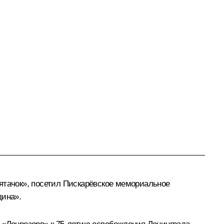
ятачок», посетил Пискарёвское мемориальное
дина».