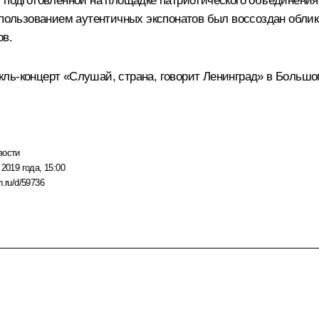
, подготовленной на площадке патриотического объединения
спользованием аутентичных экспонатов был воссоздан облик
ов.
кль-концерт
«Слушай, страна, говорит Ленинград» в Большо
вости
 2019 года, 15:00
n.ru/d/59736