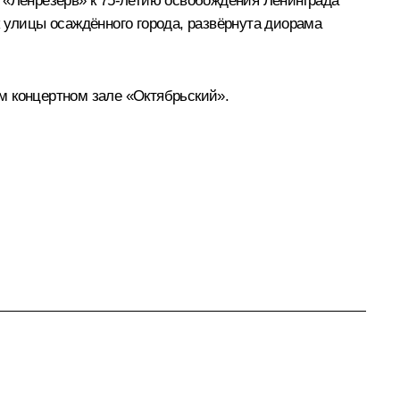
 «Ленрезерв» к 75-летию освобождения Ленинграда
 улицы осаждённого города, развёрнута диорама
м концертном зале «Октябрьский».