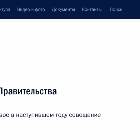
ктура
Видео и фото
Документы
Контакты
Поиск
венный Совет
Совет Безопасности
Комиссии и советы
леграммы
Сведения о Президенте
январь, 2019
ть следующие материалы
Правительства
рбии Александру Вучичу
1
8м
вое в наступившем году совещание