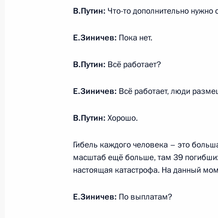
инициатив
В.Путин:
Что-то дополнительно нужно
15 января 2019 года, 15:40
Москва
Е.Зиничев:
Пока нет.
В.Путин:
Всё работает?
Осмотр выставки проектов Агентств
15 января 2019 года, 15:10
Москва
Е.Зиничев:
Всё работает, люди разме
В.Путин:
Хорошо.
14 января 2019 года, понедельник
Гибель каждого человека – это больша
22 января состоятся переговоры В
масштаб ещё больше, там 39 погибших,
министром Японии Синдзо Абэ
настоящая катастрофа. На данный мом
14 января 2019 года, 17:00
Е.Зиничев:
По выплатам?