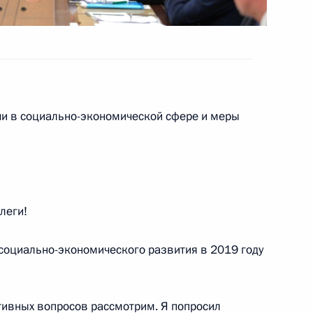
тся с Президентом Турции
чи в социально-экономической сфере и меры
ва
6
57м
леги!
т Сербию с официальным
 социально-экономического развития в 2019 году
ативных вопросов рассмотрим. Я попросил