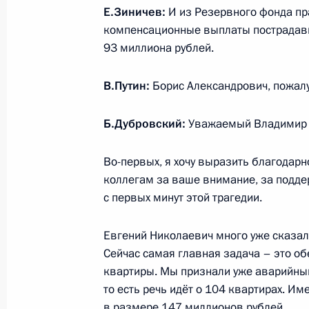
Е.Зиничев:
И из Резервного фонда п
компенсационные выплаты пострадав
93 миллиона рублей.
9 января 2019 года, среда
Телефонный разговор с Федераль
В.Путин:
Борис Александрович, пожалу
Ангелой Меркель
9 января 2019 года, 21:10
Б.Дубровский:
Уважаемый Владимир 
Во-первых, я хочу выразить благодар
коллегам за ваше внимание, за подде
Показа
с первых минут этой трагедии.
Евгений Николаевич много уже сказал,
Сейчас самая главная задача – это о
квартиры. Мы признали уже аварийны
то есть речь идёт о 104 квартирах. И
в размере 147 миллионов рублей.