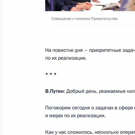
23 января Владимир Путин встрети
Реджепом Тайипом Эрдоганом
Совещание с членами Правительства
16 января 2019 года, 18:15
На повестке дня – приоритетные зада
Совещание с членами Правительст
по их реализации.
16 января 2019 года, 16:10
Москва, Кремль
* * *
В.Путин
: Добрый день, уважаемые кол
17 января Владимир Путин посети
визитом
Поговорим сегодня о задачах в сфере
16 января 2019 года, 16:00
и мерах по их реализации.
Как у нас сложилось, несколько опер