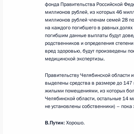
фонда Правительства Российской Фед
Поручения в связи со взрывом газ
миллионов рублей, из которых 46 мил
области
миллионов рублей членам семей 28 по
на каждого погибшего в равных долях
14 января 2019 года, 10:40
погибшим данные выплаты будут дове
родственников и определения степени
вред здоровью, будут произведены по
11 января 2019 года, пятница
медицинской экспертизы.
Встреча с главой компании «РусГ
Правительству Челябинской области 
11 января 2019 года, 13:40
Москва, Кремль
выделены средства в размере до 147
жилыми помещениями, из которых бо
Челябинской области, остальные 14 м
10 января 2019 года, четверг
не установлены собственники) – пока 
Встреча с Министром энергетики 
В.Путин:
Хорошо.
10 января 2019 года, 14:40
Москва, Кремль