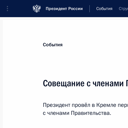
Президент России
События
Стру
Президент
Администрация
Государст
Новости
Стенограммы
Поездки
Те
События
Показа
Совещание с членами 
Церемония вручения Президенту Се
ордена Александра Невского
Президент провёл в Кремле пер
17 января 2019 года, 18:50
Белград
с членами Правительства.