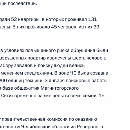
ции последствий.
и Александром Бречаловым
4
асть, Ново-Огарёво
дали 52 квартиры, в которых проживал 131
ены. В них проживало 45 человек, из них 39
т заседание
ретится с Президентом
 в условиях повышенного риска обрушения были
разрушенных квартир извлечены шесть человек,
азбору завалов и поиску людей велись
именением спецтехники. В зоне ЧС была создана
200 единиц техники. 3 января поисковые работы
а базе общежития Магнитогорского
назначением на пост
р Сити» временно размещены восемь семей, 15
у правительственная комиссия по оказанию
тельству Челябинской области из Резервного