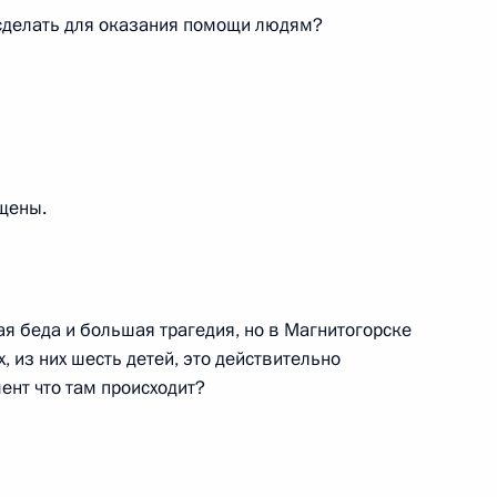
 сделать для оказания помощи людям?
а стратегических инициатив
7
21м
щены.
я беда и большая трагедия, но в Магнитогорске
ладимира Путина с Премьер-
 из них шесть детей, это действительно
ент что там происходит?