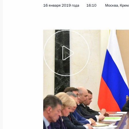
16 января 2019 года
16:10
Москва, Крем
Российско-сербские переговоры
17 января 2019 года, 18:40
Белград
Возложение венков к Монументу о
и Памятнику советскому солдату
17 января 2019 года, 15:50
Белград
Владимир Путин прибыл в Сербию
17 января 2019 года, 15:20
16 января 2019 года, среда