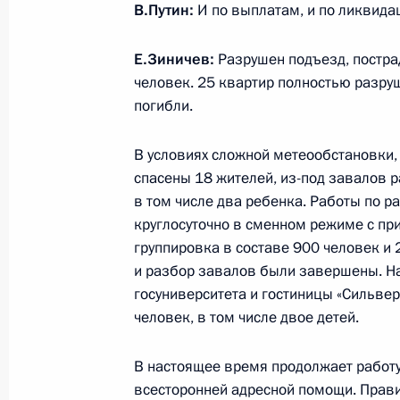
В.Путин:
И по выплатам, и по ликвида
Рабочая встреча с главой Удмурти
14 января 2019 года, 15:40
Московская обл
Е.Зиничев:
Разрушен подъезд, постра
человек. 25 квартир полностью разруш
погибли.
15 января Владимир Путин проведё
наблюдательного совета АСИ и вст
В условиях сложной метеообстановки,
Зимбабве Э.Мнангагвой
спасены 18 жителей, из-под завалов 
в том числе два ребенка. Работы по р
14 января 2019 года, 15:00
круглосуточно в сменном режиме с пр
группировка в составе 900 человек и 
и разбор завалов были завершены. Н
Поздравление Николу Пашиняну с 
госуниверситета и гостиницы «Сильве
Премьер-министра Армении
человек, в том числе двое детей.
14 января 2019 года, 14:30
В настоящее время продолжает работ
всесторонней адресной помощи. Прави