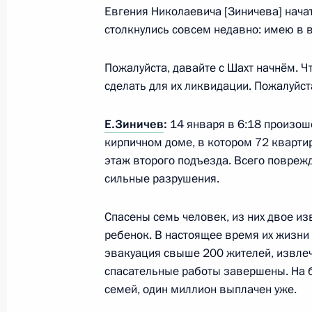
Евгения Николаевича [Зиничева] начат
Поздравление Василию Лановому 
столкнулись совсем недавно: имею в в
16 января 2019 года, 09:30
Пожалуйста, давайте с Шахт начнём. Ч
сделать для их ликвидации. Пожалуйст
Интервью сербским изданиям «Пол
Е.Зиничев
:
14 января в 6:18 произош
16 января 2019 года, 00:00
кирпичном доме, в котором 72 кварти
этаж второго подъезда. Всего повреж
сильные разрушения.
15 января 2019 года, вторник
Спасены семь человек, из них двое из
Российско-зимбабвийские перегов
ребенок. В настоящее время их жизни 
15 января 2019 года, 19:40
Москва, Кремль
эвакуация свыше 200 жителей, извлеч
спасательные работы завершены. На 
семей, один миллион выплачен уже.
Заседание наблюдательного совета 