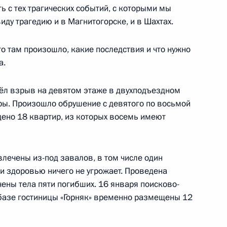
ь с тех трагических событий, с которыми мы
с Днём рождения
иду трагедию и в Магнитогорске, и в Шахтах.
то там произошло, какие последствия и что нужно
а.
итика» и «Вечерние новости»
ёл взрыв на девятом этаже в двухподъездном
ры. Произошло обрушение с девятого по восьмой
дено 18 квартир, из которых восемь имеют
влечены из-под завалов, в том числе один
оры
9
и здоровью ничего не угрожает. Проведена
ены тела пяти погибших. 16 января поисково-
базе гостиницы «Горняк» временно размещены 12
Агентства стратегических
8
44м