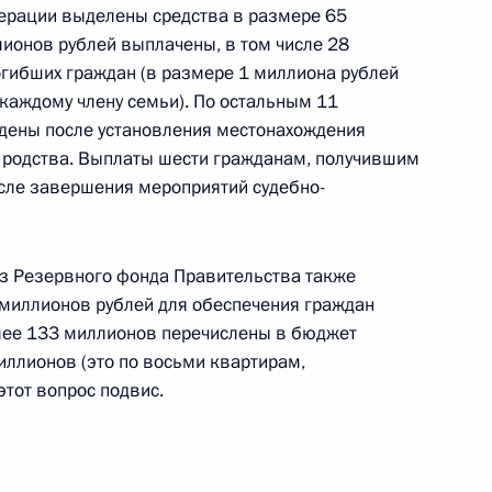
ерации выделены средства в размере 65
а в жилом доме в Ростовской
лионов рублей выплачены, в том числе 28
гибших граждан (в размере 1 миллиона рублей
 каждому члену семьи). По остальным 11
дены после установления местонахождения
 родства. Выплаты шести гражданам, получившим
сле завершения мероприятий судебно-
идро» Николаем Шульгиновым
3
из Резервного фонда Правительства также
 миллионов рублей для обеспечения граждан
лее 133 миллионов перечислены в бюджет
иллионов (это по восьми квартирам,
этот вопрос подвис.
Александром Новаком
4