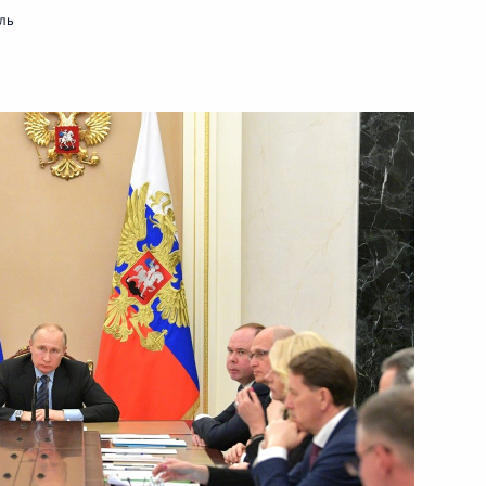
ль
19
свободителям Белграда
3
1